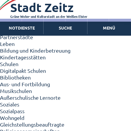
Stadt Zeitz
Zeitz - Die Kleinstadt
Willkommen in Zeitz!
Interview mit Oberbürgermeister Christian Thieme
Grüne Wohn- und Kulturstadt an der Weißen Elster
Zeitz - Stadt der Zukunft
NOTDIENSTE
SUCHE
MENÜ
Ortschaften
Partnerstädte
Leben
Bildung und Kinderbetreuung
Kindertagesstätten
Schulen
Digitalpakt Schulen
Bibliotheken
Aus- und Fortbildung
Musikschulen
Außerschulische Lernorte
Soziales
Sozialpass
Wohngeld
Gleichstellungsbeauftragte