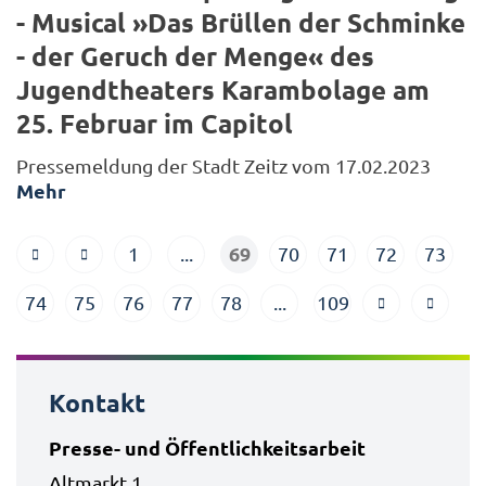
- Musical »Das Brüllen der Schminke
- der Geruch der Menge« des
Jugendtheaters Karambolage am
25. Februar im Capitol
Pressemeldung der Stadt Zeitz vom 17.02.2023
Mehr
69
1
...
70
71
72
73
74
75
76
77
78
...
109
Kontakt
Presse- und Öffentlichkeitsarbeit
Altmarkt 1