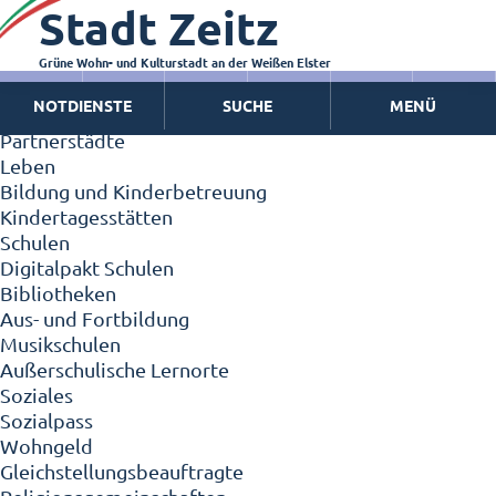
Stadt Zeitz
Zeitz - Die Kleinstadt
Willkommen in Zeitz!
Interview mit Oberbürgermeister Christian Thieme
Grüne Wohn- und Kulturstadt an der Weißen Elster
Zeitz - Stadt der Zukunft
NOTDIENSTE
SUCHE
MENÜ
Ortschaften
Partnerstädte
Leben
Bildung und Kinderbetreuung
Kindertagesstätten
Schulen
Digitalpakt Schulen
Bibliotheken
Aus- und Fortbildung
Musikschulen
Außerschulische Lernorte
Soziales
Sozialpass
Wohngeld
Gleichstellungsbeauftragte