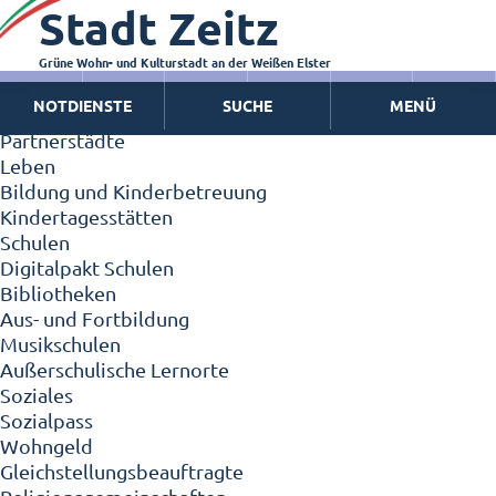
Stadt Zeitz
Zeitz - Die Kleinstadt
Willkommen in Zeitz!
Interview mit Oberbürgermeister Christian Thieme
Grüne Wohn- und Kulturstadt an der Weißen Elster
Zeitz - Stadt der Zukunft
NOTDIENSTE
SUCHE
MENÜ
Ortschaften
Partnerstädte
Leben
Bildung und Kinderbetreuung
Kindertagesstätten
Schulen
Digitalpakt Schulen
Bibliotheken
Aus- und Fortbildung
Musikschulen
Außerschulische Lernorte
Soziales
Sozialpass
Wohngeld
Gleichstellungsbeauftragte