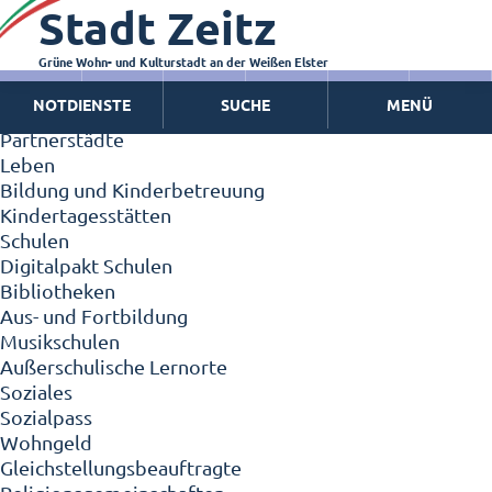
Stadt Zeitz
Zeitz - Die Kleinstadt
Willkommen in Zeitz!
Interview mit Oberbürgermeister Christian Thieme
Grüne Wohn- und Kulturstadt an der Weißen Elster
Zeitz - Stadt der Zukunft
NOTDIENSTE
SUCHE
MENÜ
Ortschaften
Partnerstädte
Leben
Bildung und Kinderbetreuung
Kindertagesstätten
Schulen
Digitalpakt Schulen
Bibliotheken
Aus- und Fortbildung
Musikschulen
Außerschulische Lernorte
Soziales
Sozialpass
Wohngeld
Gleichstellungsbeauftragte