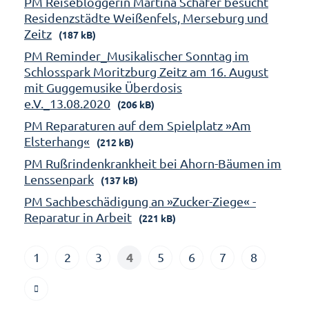
PM Reisebloggerin Martina Schäfer besucht
Residenzstädte Weißenfels, Merseburg und
Zeitz
(187 kB)
PM Reminder_Musikalischer Sonntag im
Schlosspark Moritzburg Zeitz am 16. August
mit Guggemusike Überdosis
e.V._13.08.2020
(206 kB)
PM Reparaturen auf dem Spielplatz »Am
Elsterhang«
(212 kB)
PM Rußrindenkrankheit bei Ahorn-Bäumen im
Lenssenpark
(137 kB)
PM Sachbeschädigung an »Zucker-Ziege« -
Reparatur in Arbeit
(221 kB)
4
1
2
3
5
6
7
8