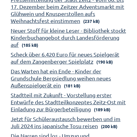
17. Dezember beim Zeitzer Adventsmarkt mit
Glühwein und Knusperstollen aufs
Weihnachtsfest einstimmen
(237 kB)
Neuer Stoff für kleine Leser - Bibliothek stockt
Kinderbuchangebot durch Landesförderung
auf
(185 kB)
Scheck über 6.420 Euro für neues Spielgerät
auf dem Zangenberger Spielplatz
(190 kB)
Das Warten hat ein Ende - Kinder der
Grundschule Bergsiedlung weihen neues
Außenspielgerät ein
(181 kB)
Stadtteil mit Zukunft - Vorstellung erster
Entwürfe des Stadtteilkonzeptes Zeitz-Ost mit
Einladung zur Bürgerbeteiligung
(189 kB)
Jetzt für Schüleraustausch bewerben und im
Juli 2024 ins japanische Tosu reisen
(200 kB)
Die Narren sind los - Umzug und