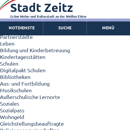
Stadt Zeitz
Zeitz - Die Kleinstadt
Willkommen in Zeitz!
Interview mit Oberbürgermeister Christian Thieme
Grüne Wohn- und Kulturstadt an der Weißen Elster
Zeitz - Stadt der Zukunft
NOTDIENSTE
SUCHE
MENÜ
Ortschaften
Partnerstädte
Leben
Bildung und Kinderbetreuung
Kindertagesstätten
Schulen
Digitalpakt Schulen
Bibliotheken
Aus- und Fortbildung
Musikschulen
Außerschulische Lernorte
Soziales
Sozialpass
Wohngeld
Gleichstellungsbeauftragte