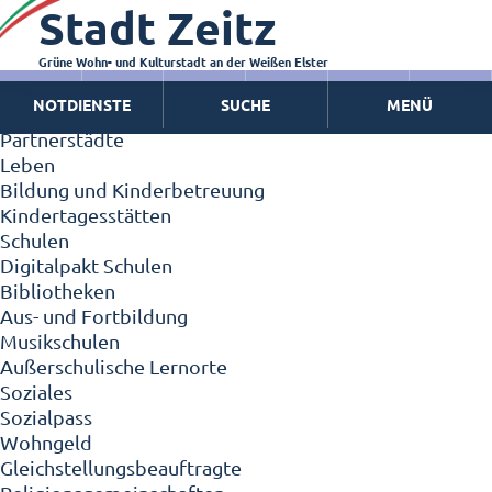
Stadt Zeitz
Zeitz - Die Kleinstadt
Willkommen in Zeitz!
Interview mit Oberbürgermeister Christian Thieme
Grüne Wohn- und Kulturstadt an der Weißen Elster
Zeitz - Stadt der Zukunft
NOTDIENSTE
SUCHE
MENÜ
Ortschaften
Partnerstädte
Leben
Bildung und Kinderbetreuung
Kindertagesstätten
Schulen
Digitalpakt Schulen
Bibliotheken
Aus- und Fortbildung
Musikschulen
Außerschulische Lernorte
Soziales
Sozialpass
Wohngeld
Gleichstellungsbeauftragte