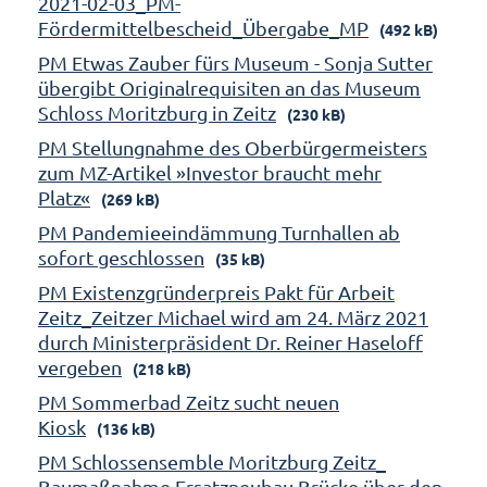
2021-02-03_PM-
Fördermittelbescheid_Übergabe_MP
(492 kB)
PM Etwas Zauber fürs Museum - Sonja Sutter
übergibt Originalrequisiten an das Museum
Schloss Moritzburg in Zeitz
(230 kB)
PM Stellungnahme des Oberbürgermeisters
zum MZ-Artikel »Investor braucht mehr
Platz«
(269 kB)
PM Pandemieeindämmung Turnhallen ab
sofort geschlossen
(35 kB)
PM Existenzgründerpreis Pakt für Arbeit
Zeitz_Zeitzer Michael wird am 24. März 2021
durch Ministerpräsident Dr. Reiner Haseloff
vergeben
(218 kB)
PM Sommerbad Zeitz sucht neuen
Kiosk
(136 kB)
PM Schlossensemble Moritzburg Zeitz_
Baumaßnahme Ersatzneubau Brücke über den