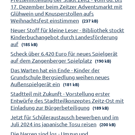
17. Dezember beim Zeitzer Adventsmarkt mit
Glühwein und Knusperstollen aufs
Weihnachtsfest einstimmen
(237 kB)
Neuer Stoff für kleine Leser - Bibliothek stockt
Kinderbuchangebot durch Landesförderung
auf
(185 kB)
Scheck über 6.420 Euro für neues Spielgerät
auf dem Zangenberger Spielplatz
(190 kB)
Das Warten hat ein Ende - Kinder der
Grundschule Bergsiedlung weihen neues
Außenspielgerät ein
(181 kB)
Stadtteil mit Zukunft - Vorstellung erster
Entwürfe des Stadtteilkonzeptes Zeitz-Ost mit
Einladung zur Bürgerbeteiligung
(189 kB)
Jetzt für Schüleraustausch bewerben und im
Juli 2024 ins japanische Tosu reisen
(200 kB)
Die Narren sind los - Umzug und