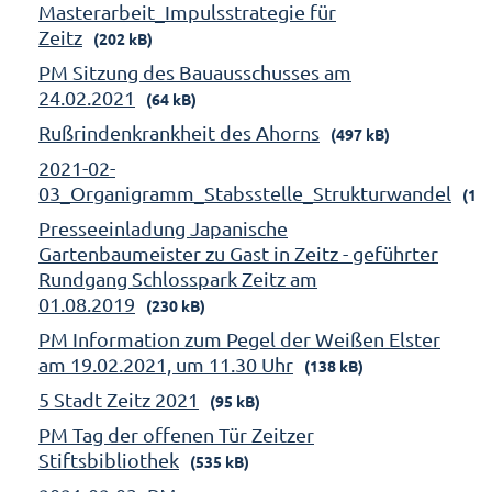
Masterarbeit_Impulsstrategie für
Zeitz
(202 kB)
PM Sitzung des Bauausschusses am
24.02.2021
(64 kB)
Rußrindenkrankheit des Ahorns
(497 kB)
2021-02-
03_Organigramm_Stabsstelle_Strukturwandel
(158
Presseeinladung Japanische
Gartenbaumeister zu Gast in Zeitz - geführter
Rundgang Schlosspark Zeitz am
01.08.2019
(230 kB)
PM Information zum Pegel der Weißen Elster
am 19.02.2021, um 11.30 Uhr
(138 kB)
5 Stadt Zeitz 2021
(95 kB)
PM Tag der offenen Tür Zeitzer
Stiftsbibliothek
(535 kB)