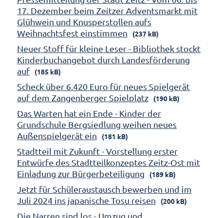
17. Dezember beim Zeitzer Adventsmarkt mit
Glühwein und Knusperstollen aufs
Weihnachtsfest einstimmen
(237 kB)
Neuer Stoff für kleine Leser - Bibliothek stockt
Kinderbuchangebot durch Landesförderung
auf
(185 kB)
Scheck über 6.420 Euro für neues Spielgerät
auf dem Zangenberger Spielplatz
(190 kB)
Das Warten hat ein Ende - Kinder der
Grundschule Bergsiedlung weihen neues
Außenspielgerät ein
(181 kB)
Stadtteil mit Zukunft - Vorstellung erster
Entwürfe des Stadtteilkonzeptes Zeitz-Ost mit
Einladung zur Bürgerbeteiligung
(189 kB)
Jetzt für Schüleraustausch bewerben und im
Juli 2024 ins japanische Tosu reisen
(200 kB)
Die Narren sind los - Umzug und