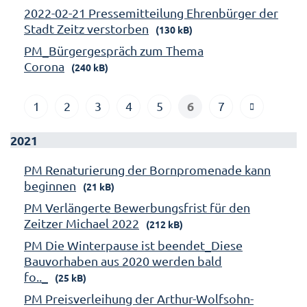
2022-02-21 Pressemitteilung Ehrenbürger der
Stadt Zeitz verstorben
(130 kB)
PM_Bürgergespräch zum Thema
Corona
(240 kB)
6
1
2
3
4
5
7
2021
PM Renaturierung der Bornpromenade kann
beginnen
(21 kB)
PM Verlängerte Bewerbungsfrist für den
Zeitzer Michael 2022
(212 kB)
PM Die Winterpause ist beendet_Diese
Bauvorhaben aus 2020 werden bald
fo.._
(25 kB)
PM Preisverleihung der Arthur-Wolfsohn-