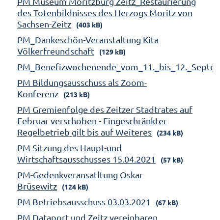
PM Museum Moritzburg Zeitz_Restaurierung
des Totenbildnisses des Herzogs Moritz von
Sachsen-Zeitz
(403 kB)
PM_Dankeschön-Veranstaltung Kita
Völkerfreundschaft
(129 kB)
PM_Benefizwochenende_vom_11._bis_12._Septe
PM Bildungsausschuss als Zoom-
Konferenz
(213 kB)
PM Gremienfolge des Zeitzer Stadtrates auf
Februar verschoben - Eingeschränkter
Regelbetrieb gilt bis auf Weiteres
(234 kB)
PM Sitzung des Haupt-und
Wirtschaftsausschusses 15.04.2021
(57 kB)
PM-Gedenkveransatltung Oskar
Brüsewitz
(124 kB)
PM Betriebsausschuss 03.03.2021
(67 kB)
PM Dataport und Zeitz vereinbaren