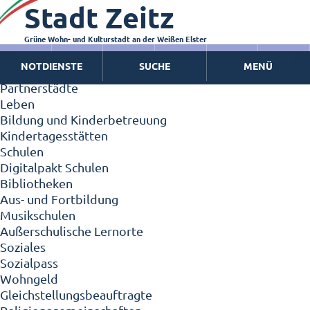
Stadt Zeitz
Zeitz - Die Kleinstadt
Willkommen in Zeitz!
Interview mit Oberbürgermeister Christian Thieme
Grüne Wohn- und Kulturstadt an der Weißen Elster
Zeitz - Stadt der Zukunft
NOTDIENSTE
SUCHE
MENÜ
Ortschaften
Partnerstädte
Leben
Bildung und Kinderbetreuung
Kindertagesstätten
Schulen
Digitalpakt Schulen
Bibliotheken
Aus- und Fortbildung
Musikschulen
Außerschulische Lernorte
Soziales
Sozialpass
Wohngeld
Gleichstellungsbeauftragte