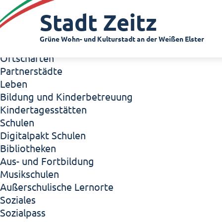
Zeitz - Die Kleinstadt
Stadt Zeitz
Willkommen in Zeitz!
Interview mit Oberbürgermeister Christian Thie
Grüne Wohn- und Kulturstadt an der Weißen Elster
Zeitz - Stadt der Zukunft
Ortschaften
Partnerstädte
Leben
Bildung und Kinderbetreuung
Kindertagesstätten
Schulen
Digitalpakt Schulen
Bibliotheken
Aus- und Fortbildung
Musikschulen
Außerschulische Lernorte
Soziales
Sozialpass