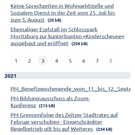
Keine Sprechzeiten in Wohngeldstelle und
Sozialem Dienst in der Zeit vom 25. Juli bis
zum 5. August
(20 kB)
Ehemaliger Eselstall im Schlosspark
Moritzburg zur kunterbunten »Kinderscheune«
ausgebaut und eröffnet
(204 kB)
3
1
2
4
5
6
7
2021
PM_Benefizwochenende_vom_11._bis_12._Septe
PM Bildungsausschuss als Zoom-
Konferenz
(213 kB)
PM Gremienfolge des Zeitzer Stadtrates auf
Februar verschoben - Eingeschränkter
Regelbetrieb gilt bis auf Weiteres
(234 kB)