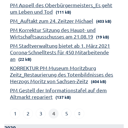
PM Appell des Oberbürgermeisters_Es geht
um Leben und Tod
(111 kB)
PM_Auftakt zum 24. Zeitzer Michael
(403 kB)
PM Korrektur Sitzung des Haupt- und
Wirtschaftsausschusses am 21.08.19
(19 kB)
PM Stadtverwaltung bietet ab 1. März 2021
Corona-Schnelltests für 450 Mitarbeitende
an
(22 kB)
KORREKTUR PM Museum Moritzburg
Zeitz_Restaurierung des Totenbildnisses des
Herzogs Moritz von Sachsen-Zeitz
(404 kB)
PM Gestell der Informationstafel auf dem
Altmarkt repariert
(137 kB)
4
1
2
3
5
2020