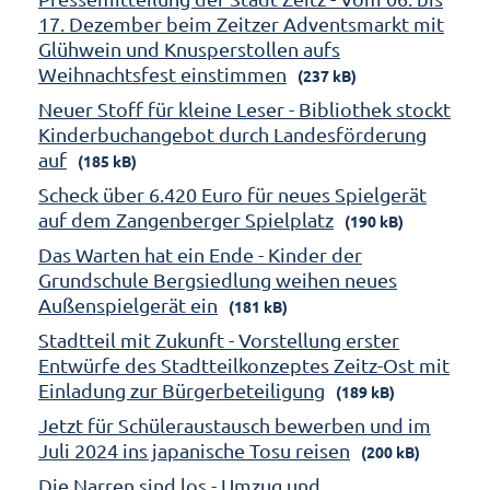
17. Dezember beim Zeitzer Adventsmarkt mit
Glühwein und Knusperstollen aufs
Weihnachtsfest einstimmen
(237 kB)
Neuer Stoff für kleine Leser - Bibliothek stockt
Kinderbuchangebot durch Landesförderung
auf
(185 kB)
Scheck über 6.420 Euro für neues Spielgerät
auf dem Zangenberger Spielplatz
(190 kB)
Das Warten hat ein Ende - Kinder der
Grundschule Bergsiedlung weihen neues
Außenspielgerät ein
(181 kB)
Stadtteil mit Zukunft - Vorstellung erster
Entwürfe des Stadtteilkonzeptes Zeitz-Ost mit
Einladung zur Bürgerbeteiligung
(189 kB)
Jetzt für Schüleraustausch bewerben und im
Juli 2024 ins japanische Tosu reisen
(200 kB)
Die Narren sind los - Umzug und