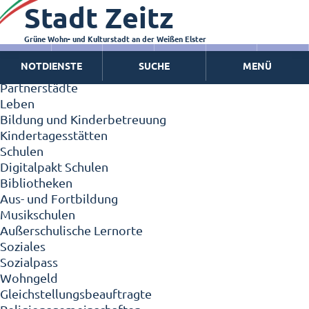
Stadt Zeitz
Zeitz - Die Kleinstadt
Willkommen in Zeitz!
Interview mit Oberbürgermeister Christian Thieme
Grüne Wohn- und Kulturstadt an der Weißen Elster
Zeitz - Stadt der Zukunft
NOTDIENSTE
SUCHE
MENÜ
Ortschaften
Partnerstädte
Leben
Bildung und Kinderbetreuung
Kindertagesstätten
Schulen
Digitalpakt Schulen
Bibliotheken
Aus- und Fortbildung
Musikschulen
Außerschulische Lernorte
Soziales
Sozialpass
Wohngeld
Gleichstellungsbeauftragte