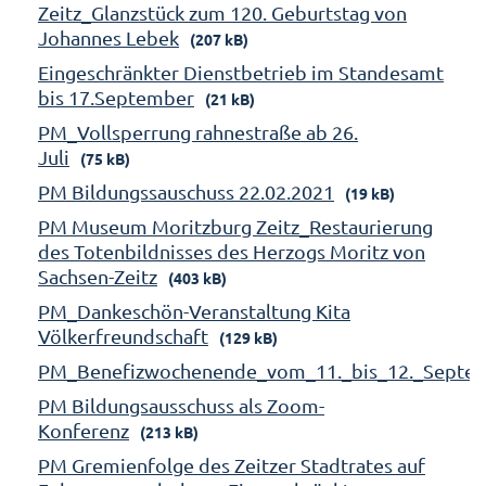
Zeitz_Glanzstück zum 120. Geburtstag von
Johannes Lebek
(207 kB)
Eingeschränkter Dienstbetrieb im Standesamt
bis 17.September
(21 kB)
PM_Vollsperrung rahnestraße ab 26.
Juli
(75 kB)
PM Bildungssauschuss 22.02.2021
(19 kB)
PM Museum Moritzburg Zeitz_Restaurierung
des Totenbildnisses des Herzogs Moritz von
Sachsen-Zeitz
(403 kB)
PM_Dankeschön-Veranstaltung Kita
Völkerfreundschaft
(129 kB)
PM_Benefizwochenende_vom_11._bis_12._Septe
PM Bildungsausschuss als Zoom-
Konferenz
(213 kB)
PM Gremienfolge des Zeitzer Stadtrates auf