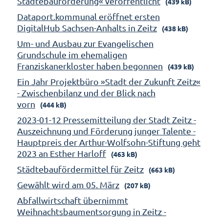
Städtebauförderung« veröffentlicht
(439 kB)
Dataport.kommunal eröffnet ersten
DigitalHub Sachsen-Anhalts in Zeitz
(438 kB)
Um- und Ausbau zur Evangelischen
Grundschule im ehemaligen
Franziskanerkloster haben begonnen
(439 kB)
Ein Jahr Projektbüro »Stadt der Zukunft Zeitz«
- Zwischenbilanz und der Blick nach
vorn
(444 kB)
2023-01-12 Pressemitteilung der Stadt Zeitz -
Auszeichnung und Förderung junger Talente -
Hauptpreis der Arthur-Wolfsohn-Stiftung geht
2023 an Esther Harloff
(463 kB)
Städtebaufördermittel für Zeitz
(663 kB)
Gewählt wird am 05. März
(207 kB)
Abfallwirtschaft übernimmt
Weihnachtsbaumentsorgung in Zeitz -