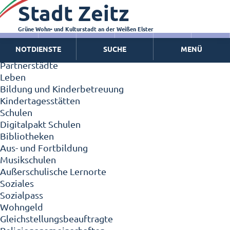
Stadt Zeitz
Zeitz - Die Kleinstadt
Willkommen in Zeitz!
Interview mit Oberbürgermeister Christian Thieme
Grüne Wohn- und Kulturstadt an der Weißen Elster
Zeitz - Stadt der Zukunft
NOTDIENSTE
SUCHE
MENÜ
Ortschaften
Partnerstädte
Leben
Bildung und Kinderbetreuung
Kindertagesstätten
Schulen
Digitalpakt Schulen
Bibliotheken
Aus- und Fortbildung
Musikschulen
Außerschulische Lernorte
Soziales
Sozialpass
Wohngeld
Gleichstellungsbeauftragte