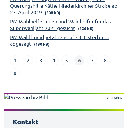
Querungshilfe Käthe-Niederkirchner-Straße ab
23. April 2019
(208 kB)
PM Wahlhelferinnen und Wahlhelfer für das
Superwahljahr 2021 gesucht
(126 kB)
PM Waldbrandgefahrenstufe 3_Osterfeuer
abgesagt
(130 kB)
6
1
2
3
4
5
7
8
© pixabay
Kontakt