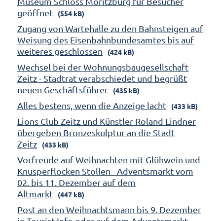
Museum Schloss Moritzburg für Besucher
geöffnet
(554 kB)
Zugang von Wartehalle zu den Bahnsteigen auf
Weisung des Eisenbahnbundesamtes bis auf
weiteres geschlossen
(424 kB)
Wechsel bei der Wohnungsbaugesellschaft
Zeitz - Stadtrat verabschiedet und begrüßt
neuen Geschäftsführer
(435 kB)
Alles bestens, wenn die Anzeige lacht
(433 kB)
Lions Club Zeitz und Künstler Roland Lindner
übergeben Bronzeskulptur an die Stadt
Zeitz
(433 kB)
Vorfreude auf Weihnachten mit Glühwein und
Knusperflocken Stollen - Adventsmarkt vom
02. bis 11. Dezember auf dem
Altmarkt
(447 kB)
Post an den Weihnachtsmann bis 9. Dezember
in Tourist Info oder auf dem Adventsmarkt