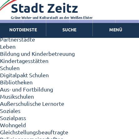
Stadt Zeitz
Zeitz - Die Kleinstadt
Willkommen in Zeitz!
Interview mit Oberbürgermeister Christian Thieme
Grüne Wohn- und Kulturstadt an der Weißen Elster
Zeitz - Stadt der Zukunft
NOTDIENSTE
SUCHE
MENÜ
Ortschaften
Partnerstädte
Leben
Bildung und Kinderbetreuung
Kindertagesstätten
Schulen
Digitalpakt Schulen
Bibliotheken
Aus- und Fortbildung
Musikschulen
Außerschulische Lernorte
Soziales
Sozialpass
Wohngeld
Gleichstellungsbeauftragte