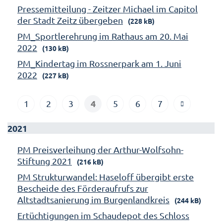
Pressemitteilung - Zeitzer Michael im Capitol
der Stadt Zeitz übergeben
(228 kB)
PM_Sportlerehrung im Rathaus am 20. Mai
2022
(130 kB)
PM_Kindertag im Rossnerpark am 1. Juni
2022
(227 kB)
4
1
2
3
5
6
7
2021
PM Preisverleihung der Arthur-Wolfsohn-
Stiftung 2021
(216 kB)
PM Strukturwandel: Haseloff übergibt erste
Bescheide des Förderaufrufs zur
Altstadtsanierung im Burgenlandkreis
(244 kB)
Ertüchtigungen im Schaudepot des Schloss