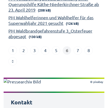
Querungshilfe Käthe-Niederkirchner-Straße ab
23. April 2019
(208 kB)
PM Wahlhelferinnen und Wahlhelfer für das
Superwahljahr 2021 gesucht
(126 kB)
PM Waldbrandgefahrenstufe 3_Osterfeuer
abgesagt
(130 kB)
6
1
2
3
4
5
7
8
© pixabay
Kontakt