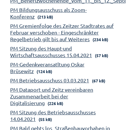
PM_Benefizwochenende_vom_11._bis_12._Septe
PM Bildungsausschuss als Zoom-
Konferenz
(213 kB)
PM Gremienfolge des Zeitzer Stadtrates auf
Februar verschoben - Eingeschränkter
Regelbetrieb gilt bis auf Weiteres
(234 kB)
PM Sitzung des Haupt-und
Wirtschaftsausschusses 15.04.2021
(57 kB)
PM-Gedenkveransatltung Oskar
Brüsewitz
(124 kB)
PM Betriebsausschuss 03.03.2021
(67 kB)
PM Dataport und Zeitz vereinbaren
Zusammenarbeit bei der
Digitalisierung
(226 kB)
PM Sitzung des Betriebsausschusses
14.04.2021
(55 kB)
PM Bald gehts los_Straßenbauvorhaben in