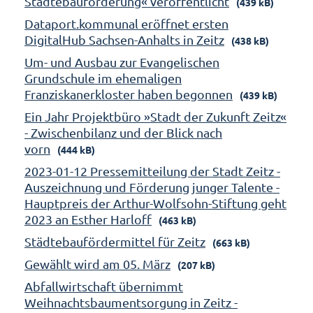
Städtebauförderung« veröffentlicht
(439 kB)
Dataport.kommunal eröffnet ersten
DigitalHub Sachsen-Anhalts in Zeitz
(438 kB)
Um- und Ausbau zur Evangelischen
Grundschule im ehemaligen
Franziskanerkloster haben begonnen
(439 kB)
Ein Jahr Projektbüro »Stadt der Zukunft Zeitz«
- Zwischenbilanz und der Blick nach
vorn
(444 kB)
2023-01-12 Pressemitteilung der Stadt Zeitz -
Auszeichnung und Förderung junger Talente -
Hauptpreis der Arthur-Wolfsohn-Stiftung geht
2023 an Esther Harloff
(463 kB)
Städtebaufördermittel für Zeitz
(663 kB)
Gewählt wird am 05. März
(207 kB)
Abfallwirtschaft übernimmt
Weihnachtsbaumentsorgung in Zeitz -