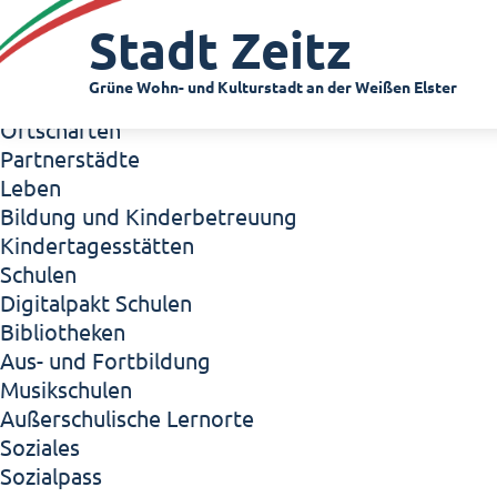
Zeitz - Die Kleinstadt
Stadt Zeitz
Willkommen in Zeitz!
Interview mit Oberbürgermeister Christian Thie
Grüne Wohn- und Kulturstadt an der Weißen Elster
Zeitz - Stadt der Zukunft
Ortschaften
Partnerstädte
Leben
Bildung und Kinderbetreuung
Kindertagesstätten
Schulen
Digitalpakt Schulen
Bibliotheken
Aus- und Fortbildung
Musikschulen
Außerschulische Lernorte
Soziales
Sozialpass