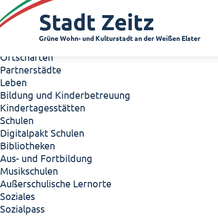
Zeitz - Die Kleinstadt
Stadt Zeitz
Willkommen in Zeitz!
Interview mit Oberbürgermeister Christian Thie
Grüne Wohn- und Kulturstadt an der Weißen Elster
Zeitz - Stadt der Zukunft
Ortschaften
Partnerstädte
Leben
Bildung und Kinderbetreuung
Kindertagesstätten
Schulen
Digitalpakt Schulen
Bibliotheken
Aus- und Fortbildung
Musikschulen
Außerschulische Lernorte
Soziales
Sozialpass