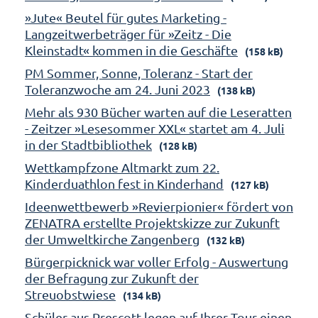
»Jute« Beutel für gutes Marketing -
Langzeitwerbeträger für »Zeitz - Die
Kleinstadt« kommen in die Geschäfte
(158 kB)
PM Sommer, Sonne, Toleranz - Start der
Toleranzwoche am 24. Juni 2023
(138 kB)
Mehr als 930 Bücher warten auf die Leseratten
- Zeitzer »Lesesommer XXL« startet am 4. Juli
in der Stadtbibliothek
(128 kB)
Wettkampfzone Altmarkt zum 22.
Kinderduathlon fest in Kinderhand
(127 kB)
Ideenwettbewerb »Revierpionier« fördert von
ZENATRA erstellte Projektskizze zur Zukunft
der Umweltkirche Zangenberg
(132 kB)
Bürgerpicknick war voller Erfolg - Auswertung
der Befragung zur Zukunft der
Streuobstwiese
(134 kB)
Schüler aus Prescott legen auf Ihrer Tour einen