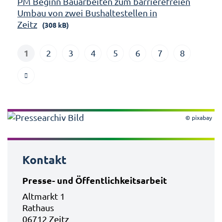
PM Beginn Bauarbeiten zum barrierefreien
Umbau von zwei Bushaltestellen in
Zeitz
(308 kB)
1
2
3
4
5
6
7
8
© pixabay
Kontakt
Presse- und Öffentlichkeitsarbeit
Altmarkt 1
Rathaus
06712 Zeitz