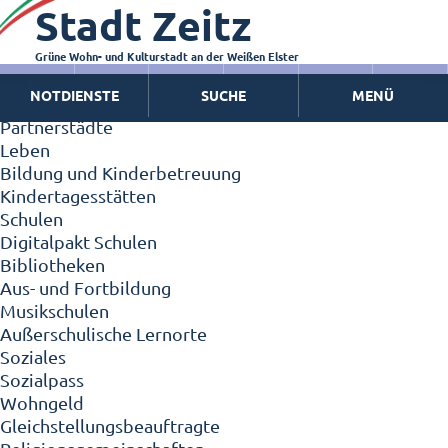
Stadt Zeitz
Zeitz - Die Kleinstadt
Willkommen in Zeitz!
Interview mit Oberbürgermeister Christian Thieme
Grüne Wohn- und Kulturstadt an der Weißen Elster
Zeitz - Stadt der Zukunft
NOTDIENSTE
SUCHE
MENÜ
Ortschaften
Partnerstädte
Leben
Bildung und Kinderbetreuung
Kindertagesstätten
Schulen
Digitalpakt Schulen
Bibliotheken
Aus- und Fortbildung
Musikschulen
Außerschulische Lernorte
Soziales
Sozialpass
Wohngeld
Gleichstellungsbeauftragte