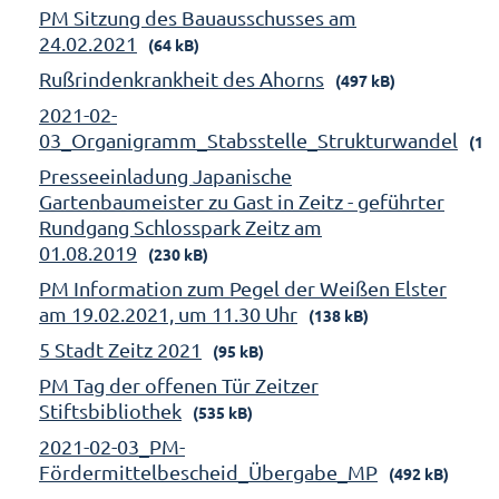
PM Sitzung des Bauausschusses am
24.02.2021
(64 kB)
Rußrindenkrankheit des Ahorns
(497 kB)
2021-02-
03_Organigramm_Stabsstelle_Strukturwandel
(158
Presseeinladung Japanische
Gartenbaumeister zu Gast in Zeitz - geführter
Rundgang Schlosspark Zeitz am
01.08.2019
(230 kB)
PM Information zum Pegel der Weißen Elster
am 19.02.2021, um 11.30 Uhr
(138 kB)
5 Stadt Zeitz 2021
(95 kB)
PM Tag der offenen Tür Zeitzer
Stiftsbibliothek
(535 kB)
2021-02-03_PM-
Fördermittelbescheid_Übergabe_MP
(492 kB)