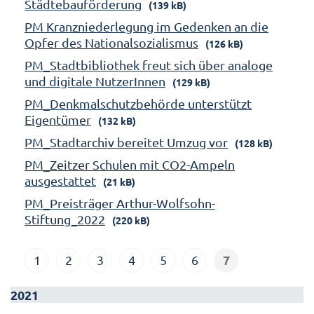
Städtebauförderung
(139 kB)
PM Kranzniederlegung im Gedenken an die
Opfer des Nationalsozialismus
(126 kB)
PM_Stadtbibliothek freut sich über analoge
und digitale NutzerInnen
(129 kB)
PM_Denkmalschutzbehörde unterstützt
Eigentümer
(132 kB)
PM_Stadtarchiv bereitet Umzug vor
(128 kB)
PM_Zeitzer Schulen mit CO2-Ampeln
ausgestattet
(21 kB)
PM_Preisträger Arthur-Wolfsohn-
Stiftung_2022
(220 kB)
7
1
2
3
4
5
6
2021