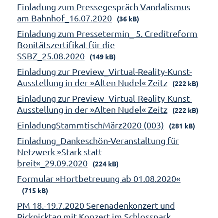
Einladung zum Pressegespräch Vandalismus
am Bahnhof_16.07.2020
(36 kB)
Einladung zum Pressetermin_ 5. Creditreform
Bonitätszertifikat für die
SSBZ_25.08.2020
(149 kB)
Einladung zur Preview_Virtual-Reality-Kunst-
Ausstellung in der »Alten Nudel« Zeitz
(222 kB)
Einladung zur Preview_Virtual-Reality-Kunst-
Ausstellung in der »Alten Nudel« Zeitz
(222 kB)
EinladungStammtischMärz2020 (003)
(281 kB)
Einladung_Dankeschön-Veranstaltung für
Netzwerk »Stark statt
breit«_29.09.2020
(224 kB)
Formular »Hortbetreuung ab 01.08.2020«
(715 kB)
PM 18.-19.7.2020 Serenadenkonzert und
Picknicktag mit Konzert im Schlosspark