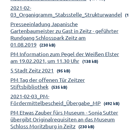
2021-02-
03_Organigramm_Stabsstelle_Strukturwandel
(158
Presseeinladung Japanische
Gartenbaumeister zu Gast in Zeitz - geführter
Rundgang Schlosspark Zeitz am
01.08.2019
(230 kB)
PM Information zum Pegel der Weißen Elster
am 19.02.2021, um 11.30 Uhr
(138 kB)
5 Stadt Zeitz 2021
(95 kB)
PM Tag der offenen Tür Zeitzer
Stiftsbibliothek
(535 kB)
2021-02-03_PM-
Fördermittelbescheid_Übergabe_MP
(492 kB)
PM Etwas Zauber fürs Museum - Sonja Sutter
übergibt Originalrequisiten an das Museum
Schloss Moritzburg in Zeitz
(230 kB)