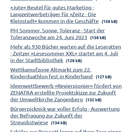
»Jute« Beutel für gutes Marketing -
Langzeitwerbeträger für »Zeitz - Die
Kleinstadt« kommen in die Geschäfte
(158 kB)
PM Sommer, Sonne, Toleranz - Start der
Toleranzwoche am 24. Juni 2023
(138 kB)
Mehr als 930 Bücher warten auf die Leseratten
- Zeitzer »Lesesommer XXL« startet am 4. Juli
in der Stadtbibliothek
(128 kB)
Wettkampfzone Altmarkt zum 22.
Kinderduathlon fest in Kinderhand
(127 kB)
Ideenwettbewerb »Revierpionier« fördert von
ZENATRA erstellte Projektskizze zur Zukunft
der Umweltkirche Zangenberg
(132 kB)
Bürgerpicknick war voller Erfolg - Auswertung
der Befragung zur Zukunft der
Streuobstwiese
(134 kB)
Schüler aus Prescott legen auf Ihrer Tour einen