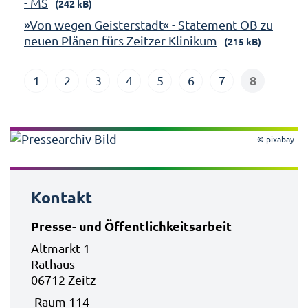
- MS
(242 kB)
»Von wegen Geisterstadt« - Statement OB zu
neuen Plänen fürs Zeitzer Klinikum
(215 kB)
8
1
2
3
4
5
6
7
© pixabay
Kontakt
Presse- und Öffentlichkeitsarbeit
Altmarkt 1
Rathaus
06712 Zeitz
Raum 114