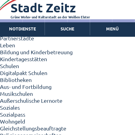
Stadt Zeitz
Zeitz - Die Kleinstadt
Willkommen in Zeitz!
Interview mit Oberbürgermeister Christian Thieme
Grüne Wohn- und Kulturstadt an der Weißen Elster
Zeitz - Stadt der Zukunft
NOTDIENSTE
SUCHE
MENÜ
Ortschaften
Partnerstädte
Leben
Bildung und Kinderbetreuung
Kindertagesstätten
Schulen
Digitalpakt Schulen
Bibliotheken
Aus- und Fortbildung
Musikschulen
Außerschulische Lernorte
Soziales
Sozialpass
Wohngeld
Gleichstellungsbeauftragte