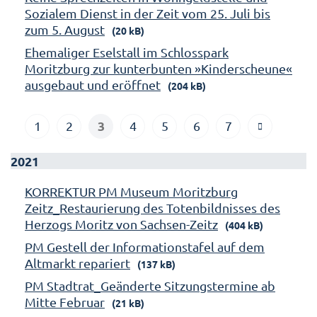
Sozialem Dienst in der Zeit vom 25. Juli bis
zum 5. August
(20 kB)
Ehemaliger Eselstall im Schlosspark
Moritzburg zur kunterbunten »Kinderscheune«
ausgebaut und eröffnet
(204 kB)
3
1
2
4
5
6
7
2021
KORREKTUR PM Museum Moritzburg
Zeitz_Restaurierung des Totenbildnisses des
Herzogs Moritz von Sachsen-Zeitz
(404 kB)
PM Gestell der Informationstafel auf dem
Altmarkt repariert
(137 kB)
PM Stadtrat_Geänderte Sitzungstermine ab
Mitte Februar
(21 kB)