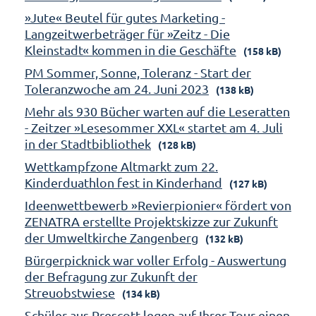
»Jute« Beutel für gutes Marketing -
Langzeitwerbeträger für »Zeitz - Die
Kleinstadt« kommen in die Geschäfte
(158 kB)
PM Sommer, Sonne, Toleranz - Start der
Toleranzwoche am 24. Juni 2023
(138 kB)
Mehr als 930 Bücher warten auf die Leseratten
- Zeitzer »Lesesommer XXL« startet am 4. Juli
in der Stadtbibliothek
(128 kB)
Wettkampfzone Altmarkt zum 22.
Kinderduathlon fest in Kinderhand
(127 kB)
Ideenwettbewerb »Revierpionier« fördert von
ZENATRA erstellte Projektskizze zur Zukunft
der Umweltkirche Zangenberg
(132 kB)
Bürgerpicknick war voller Erfolg - Auswertung
der Befragung zur Zukunft der
Streuobstwiese
(134 kB)
Schüler aus Prescott legen auf Ihrer Tour einen