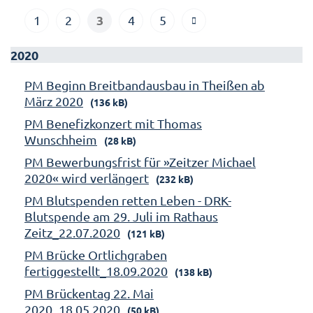
3
1
2
4
5
2020
PM Beginn Breitbandausbau in Theißen ab
März 2020
(136 kB)
PM Benefizkonzert mit Thomas
Wunschheim
(28 kB)
PM Bewerbungsfrist für »Zeitzer Michael
2020« wird verlängert
(232 kB)
PM Blutspenden retten Leben - DRK-
Blutspende am 29. Juli im Rathaus
Zeitz_22.07.2020
(121 kB)
PM Brücke Ortlichgraben
fertiggestellt_18.09.2020
(138 kB)
PM Brückentag 22. Mai
2020_18.05.2020
(50 kB)