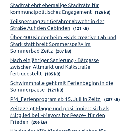
Stadtrat ehrt ehemalige Stadträte für
kommunalpolitisches Engagement
(126 kB)
Teilsperrung zur Gefahrenabwehr in der
Straße Auf den Gebinden
(121 kB)
Über 400 Kinder beim »Kids creative Lab und
Stark statt breit Sommerspaß« im
Sommerbad Zeitz
(207 kB)
Nach einjähriger Sanierung - Bärgasse
zwischen Altmarkt und Kalkstraße
fertiggestellt
(105 kB)
Schwimmhalle geht mit Ferienbeginn in die
Sommerpause
(121 kB)
PM_Ferienprogram ab 15. Juli in Zeitz
(237 kB)
Zeitz zeigt Flagge und positioniert sich als
Mitglied bei »Mayors for Peace« für den
Frieden
(206 kB)
Kinder der KiTa Kinderträume ziehen für