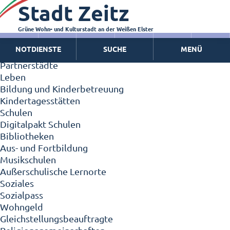
Stadt Zeitz
Zeitz - Die Kleinstadt
Willkommen in Zeitz!
Interview mit Oberbürgermeister Christian Thieme
Grüne Wohn- und Kulturstadt an der Weißen Elster
Zeitz - Stadt der Zukunft
NOTDIENSTE
SUCHE
MENÜ
Ortschaften
Partnerstädte
Leben
Bildung und Kinderbetreuung
Kindertagesstätten
Schulen
Digitalpakt Schulen
Bibliotheken
Aus- und Fortbildung
Musikschulen
Außerschulische Lernorte
Soziales
Sozialpass
Wohngeld
Gleichstellungsbeauftragte