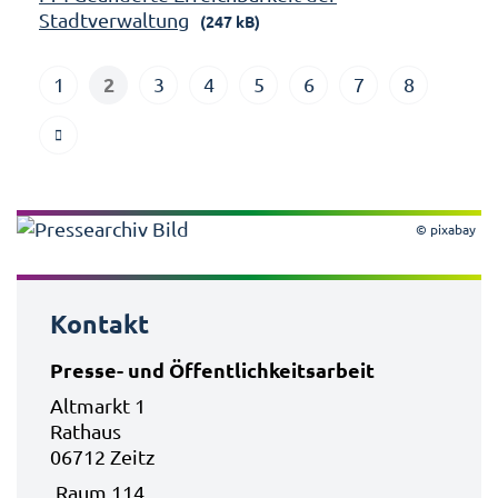
Stadtverwaltung
(247 kB)
2
1
3
4
5
6
7
8
© pixabay
Kontakt
Presse- und Öffentlichkeitsarbeit
Altmarkt 1
Rathaus
06712 Zeitz
Raum 114