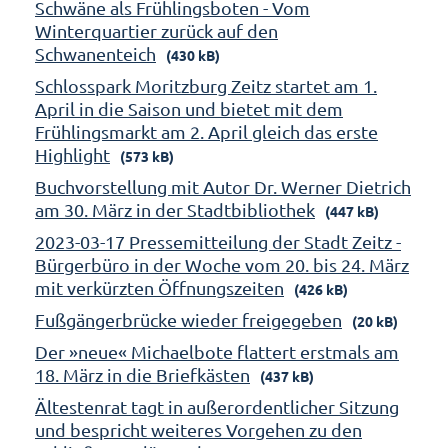
Schwäne als Frühlingsboten - Vom
Winterquartier zurück auf den
Schwanenteich
(430 kB)
Schlosspark Moritzburg Zeitz startet am 1.
April in die Saison und bietet mit dem
Frühlingsmarkt am 2. April gleich das erste
Highlight
(573 kB)
Buchvorstellung mit Autor Dr. Werner Dietrich
am 30. März in der Stadtbibliothek
(447 kB)
2023-03-17 Pressemitteilung der Stadt Zeitz -
Bürgerbüro in der Woche vom 20. bis 24. März
mit verkürzten Öffnungszeiten
(426 kB)
Fußgängerbrücke wieder freigegeben
(20 kB)
Der »neue« Michaelbote flattert erstmals am
18. März in die Briefkästen
(437 kB)
Ältestenrat tagt in außerordentlicher Sitzung
und bespricht weiteres Vorgehen zu den