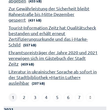
abgeben
(433 kB)
Zur Gewährleistung der Sicherheit bleibt
Rahnestraße bis Mitte Dezember
gesperrt
(431 kB)
Tourist-Information Zeitz hat Qualitätscheck
bestanden und erhält erneut
Zertifizierungsurkunde und das i-Marke-
Schild
(557 kB)
Ehramtspreisträger der Jahre 2020 und 2021
verewigen sich im Gästebuch der Stadt
Zeitz
(459 kB)
Literatur in ukrainischer Sprache ab sofort in
der Stadtbibliothek »Martin Luther«
ausleihbar
(207 kB)
1
2
3
4
5
6
7
2021