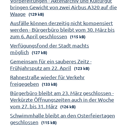
Vorbereitungen - Aktenarchiv und Kulturgut
bringen Gewicht von zwei Airbus A320 auf die
Waage
(129 kB)
Ausfälle können derzeitig nicht kompensiert
werden - Bürgerbüro bleibt vom 30. März bis
zum 6. April geschlossen
(115 kB)
Verfügungsfond der Stadt machts
möglich
(127 kB)
Gemeinsam für ein sauberes Zeitz -
Frühjahrsputz am 22. April
(123 kB)
Rahnestraße wieder für Verkehr
freigegeben
(133 kB)
Bürgerbüro bleibt am 23. März geschlossen -
Verkürzte Öffnungszeiten auch in der Woche
vom 27. bis 31. März
(126 kB)
Schwimmhalle bleibt an den Osterfeiertagen
geschlossen
(115 kB)