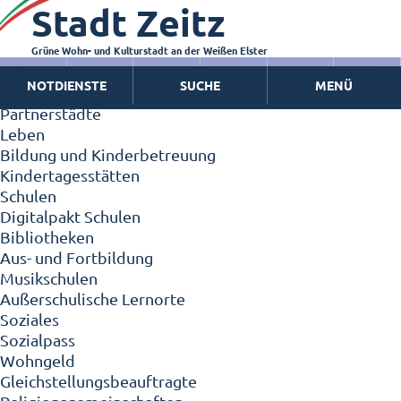
Stadt Zeitz
Zeitz - Die Kleinstadt
Willkommen in Zeitz!
Interview mit Oberbürgermeister Christian Thieme
Grüne Wohn- und Kulturstadt an der Weißen Elster
Zeitz - Stadt der Zukunft
NOTDIENSTE
SUCHE
MENÜ
Ortschaften
Partnerstädte
Leben
Bildung und Kinderbetreuung
Kindertagesstätten
Schulen
Digitalpakt Schulen
Bibliotheken
Aus- und Fortbildung
Musikschulen
Außerschulische Lernorte
Soziales
Sozialpass
Wohngeld
Gleichstellungsbeauftragte