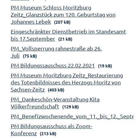
PM Museum Schloss Moritzburg
Zeitz_Glanzstück zum 120. Geburtstag von
Johannes Lebek
(207 kB)
Eingeschränkter Dienstbetrieb im Standesamt
bis 17.September
(21 kB)
PM_Vollsperrung rahnestraße ab 26.
Juli
(75 kB)
PM Bildungssauschuss 22.02.2021
(19 kB)
PM Museum Moritzburg Zeitz_Restaurierung
des Totenbildnisses des Herzogs Moritz von
Sachsen-Zeitz
(403 kB)
PM_Dankeschön-Veranstaltung Kita
Völkerfreundschaft
(129 kB)
PM_Benefizwochenende_vom_11._bis_12._Septe
PM Bildungsausschuss als Zoom-
Konferenz
(213 kB)