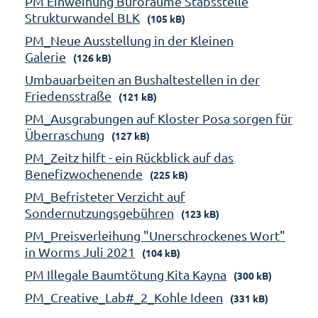
PM Einweihung Büroräume Stabsstelle
Strukturwandel BLK
(105 kB)
PM_Neue Ausstellung in der Kleinen
Galerie
(126 kB)
Umbauarbeiten an Bushaltestellen in der
Friedensstraße
(121 kB)
PM_Ausgrabungen auf Kloster Posa sorgen für
Überraschung
(127 kB)
PM_Zeitz hilft - ein Rückblick auf das
Benefizwochenende
(225 kB)
PM_Befristeter Verzicht auf
Sondernutzungsgebühren
(123 kB)
PM_Preisverleihung "Unerschrockenes Wort"
in Worms Juli 2021
(104 kB)
PM Illegale Baumtötung Kita Kayna
(300 kB)
PM_Creative_Lab#_2_Kohle Ideen
(331 kB)