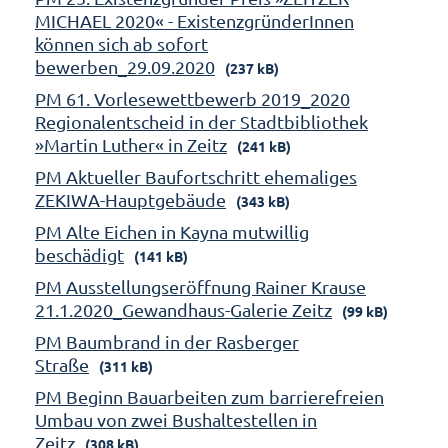
MICHAEL 2020« - ExistenzgründerInnen
können sich ab sofort
bewerben_29.09.2020
(237 kB)
PM 61. Vorlesewettbewerb 2019_2020
Regionalentscheid in der Stadtbibliothek
»Martin Luther« in Zeitz
(241 kB)
PM Aktueller Baufortschritt ehemaliges
ZEKIWA-Hauptgebäude
(343 kB)
PM Alte Eichen in Kayna mutwillig
beschädigt
(141 kB)
PM Ausstellungseröffnung Rainer Krause
21.1.2020_Gewandhaus-Galerie Zeitz
(99 kB)
PM Baumbrand in der Rasberger
Straße
(311 kB)
PM Beginn Bauarbeiten zum barrierefreien
Umbau von zwei Bushaltestellen in
Zeitz
(308 kB)