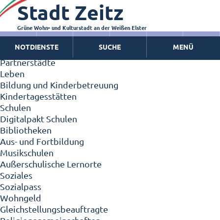
Stadt Zeitz
Zeitz - Die Kleinstadt
Willkommen in Zeitz!
Interview mit Oberbürgermeister Christian Thieme
Grüne Wohn- und Kulturstadt an der Weißen Elster
Zeitz - Stadt der Zukunft
NOTDIENSTE
SUCHE
MENÜ
Ortschaften
Partnerstädte
Leben
Bildung und Kinderbetreuung
Kindertagesstätten
Schulen
Digitalpakt Schulen
Bibliotheken
Aus- und Fortbildung
Musikschulen
Außerschulische Lernorte
Soziales
Sozialpass
Wohngeld
Gleichstellungsbeauftragte