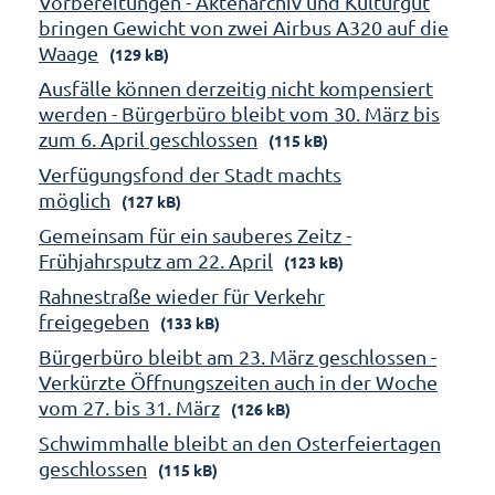
Vorbereitungen - Aktenarchiv und Kulturgut
bringen Gewicht von zwei Airbus A320 auf die
Waage
(129 kB)
Ausfälle können derzeitig nicht kompensiert
werden - Bürgerbüro bleibt vom 30. März bis
zum 6. April geschlossen
(115 kB)
Verfügungsfond der Stadt machts
möglich
(127 kB)
Gemeinsam für ein sauberes Zeitz -
Frühjahrsputz am 22. April
(123 kB)
Rahnestraße wieder für Verkehr
freigegeben
(133 kB)
Bürgerbüro bleibt am 23. März geschlossen -
Verkürzte Öffnungszeiten auch in der Woche
vom 27. bis 31. März
(126 kB)
Schwimmhalle bleibt an den Osterfeiertagen
geschlossen
(115 kB)