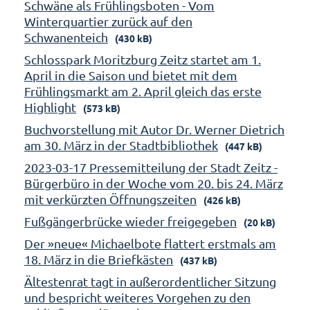
Schwäne als Frühlingsboten - Vom
Winterquartier zurück auf den
Schwanenteich
(430 kB)
Schlosspark Moritzburg Zeitz startet am 1.
April in die Saison und bietet mit dem
Frühlingsmarkt am 2. April gleich das erste
Highlight
(573 kB)
Buchvorstellung mit Autor Dr. Werner Dietrich
am 30. März in der Stadtbibliothek
(447 kB)
2023-03-17 Pressemitteilung der Stadt Zeitz -
Bürgerbüro in der Woche vom 20. bis 24. März
mit verkürzten Öffnungszeiten
(426 kB)
Fußgängerbrücke wieder freigegeben
(20 kB)
Der »neue« Michaelbote flattert erstmals am
18. März in die Briefkästen
(437 kB)
Ältestenrat tagt in außerordentlicher Sitzung
und bespricht weiteres Vorgehen zu den