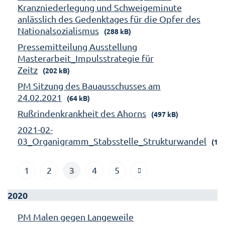
Kranzniederlegung und Schweigeminute
anlässlich des Gedenktages für die Opfer des
Nationalsozialismus
(288 kB)
Pressemitteilung Ausstellung
Masterarbeit_Impulsstrategie für
Zeitz
(202 kB)
PM Sitzung des Bauausschusses am
24.02.2021
(64 kB)
Rußrindenkrankheit des Ahorns
(497 kB)
2021-02-
03_Organigramm_Stabsstelle_Strukturwandel
(158
3
1
2
4
5
2020
PM Malen gegen Langeweile