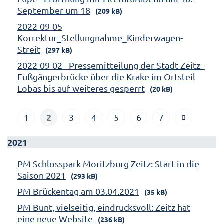
September um 18
(209 kB)
2022-09-05
Korrektur_Stellungnahme_Kinderwagen-
Streit
(297 kB)
2022-09-02 - Pressemitteilung der Stadt Zeitz -
Fußgängerbrücke über die Krake im Ortsteil
Lobas bis auf weiteres gesperrt
(20 kB)
2
1
3
4
5
6
7
2021
PM Schlosspark Moritzburg Zeitz: Start in die
Saison 2021
(293 kB)
PM Brückentag am 03.04.2021
(35 kB)
PM Bunt, vielseitig, eindrucksvoll: Zeitz hat
eine neue Website
(236 kB)