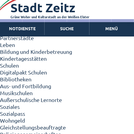
Stadt Zeitz
Zeitz - Die Kleinstadt
Willkommen in Zeitz!
Interview mit Oberbürgermeister Christian Thieme
Grüne Wohn- und Kulturstadt an der Weißen Elster
Zeitz - Stadt der Zukunft
NOTDIENSTE
SUCHE
MENÜ
Ortschaften
Partnerstädte
Leben
Bildung und Kinderbetreuung
Kindertagesstätten
Schulen
Digitalpakt Schulen
Bibliotheken
Aus- und Fortbildung
Musikschulen
Außerschulische Lernorte
Soziales
Sozialpass
Wohngeld
Gleichstellungsbeauftragte