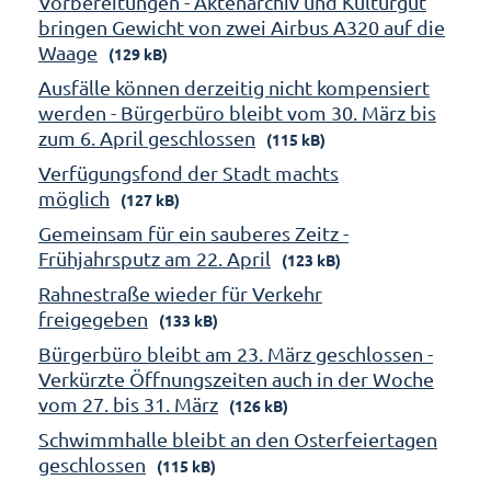
Vorbereitungen - Aktenarchiv und Kulturgut
bringen Gewicht von zwei Airbus A320 auf die
Waage
(129 kB)
Ausfälle können derzeitig nicht kompensiert
werden - Bürgerbüro bleibt vom 30. März bis
zum 6. April geschlossen
(115 kB)
Verfügungsfond der Stadt machts
möglich
(127 kB)
Gemeinsam für ein sauberes Zeitz -
Frühjahrsputz am 22. April
(123 kB)
Rahnestraße wieder für Verkehr
freigegeben
(133 kB)
Bürgerbüro bleibt am 23. März geschlossen -
Verkürzte Öffnungszeiten auch in der Woche
vom 27. bis 31. März
(126 kB)
Schwimmhalle bleibt an den Osterfeiertagen
geschlossen
(115 kB)