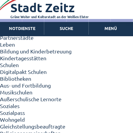
Stadt Zeitz
Zeitz - Die Kleinstadt
Willkommen in Zeitz!
Interview mit Oberbürgermeister Christian Thieme
Grüne Wohn- und Kulturstadt an der Weißen Elster
Zeitz - Stadt der Zukunft
NOTDIENSTE
SUCHE
MENÜ
Ortschaften
Partnerstädte
Leben
Bildung und Kinderbetreuung
Kindertagesstätten
Schulen
Digitalpakt Schulen
Bibliotheken
Aus- und Fortbildung
Musikschulen
Außerschulische Lernorte
Soziales
Sozialpass
Wohngeld
Gleichstellungsbeauftragte