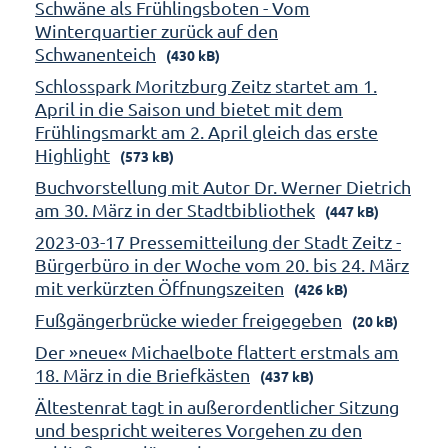
Schwäne als Frühlingsboten - Vom
Winterquartier zurück auf den
Schwanenteich
(430 kB)
Schlosspark Moritzburg Zeitz startet am 1.
April in die Saison und bietet mit dem
Frühlingsmarkt am 2. April gleich das erste
Highlight
(573 kB)
Buchvorstellung mit Autor Dr. Werner Dietrich
am 30. März in der Stadtbibliothek
(447 kB)
2023-03-17 Pressemitteilung der Stadt Zeitz -
Bürgerbüro in der Woche vom 20. bis 24. März
mit verkürzten Öffnungszeiten
(426 kB)
Fußgängerbrücke wieder freigegeben
(20 kB)
Der »neue« Michaelbote flattert erstmals am
18. März in die Briefkästen
(437 kB)
Ältestenrat tagt in außerordentlicher Sitzung
und bespricht weiteres Vorgehen zu den