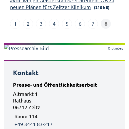
»Von wegen Geisterstadt« - Statement OB zu
neuen Plänen fürs Zeitzer Klinikum
(215 kB)
8
1
2
3
4
5
6
7
© pixabay
Kontakt
Presse- und Öffentlichkeitsarbeit
Altmarkt 1
Rathaus
06712 Zeitz
Raum 114
+49 3441 83-217