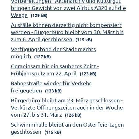
Vorbereitungen - Aktenarchiv und Kulturgut
bringen Gewicht von zwei Airbus A320 auf die
Waage
(129 kB)
Ausfälle können derzeitig nicht kompensiert
werden - Bürgerbüro bleibt vom 30. März bis
zum 6. April geschlossen
(115 kB)
Verfügungsfond der Stadt machts
möglich
(127 kB)
Gemeinsam für ein sauberes Zeitz -
Frühjahrsputz am 22. April
(123 kB)
Rahnestraße wieder für Verkehr
freigegeben
(133 kB)
Bürgerbüro bleibt am 23. März geschlossen -
Verkürzte Öffnungszeiten auch in der Woche
vom 27. bis 31. März
(126 kB)
Schwimmhalle bleibt an den Osterfeiertagen
geschlossen
(115 kB)