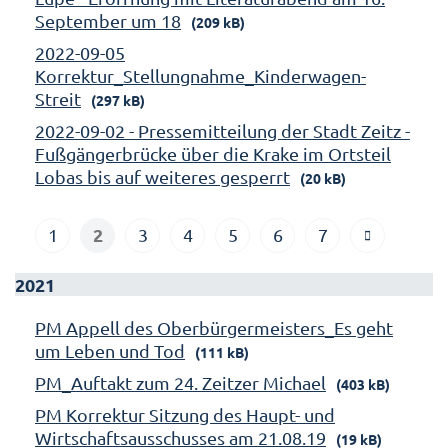
September um 18
(209 kB)
2022-09-05
Korrektur_Stellungnahme_Kinderwagen-
Streit
(297 kB)
2022-09-02 - Pressemitteilung der Stadt Zeitz -
Fußgängerbrücke über die Krake im Ortsteil
Lobas bis auf weiteres gesperrt
(20 kB)
2
1
3
4
5
6
7
2021
PM Appell des Oberbürgermeisters_Es geht
um Leben und Tod
(111 kB)
PM_Auftakt zum 24. Zeitzer Michael
(403 kB)
PM Korrektur Sitzung des Haupt- und
Wirtschaftsausschusses am 21.08.19
(19 kB)