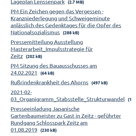
Lageplan Lenssenpark
(2.7 MB)
PM Ein Zeichen gegen das Vergessen -
Kranzniederlegung und Schweigeminute
anlässlich des Gedenktages für die Opfer des
Nationalsozialismus
(288 kB)
Pressemitteilung Ausstellung
Masterarbeit_Impulsstrategie für
Zeitz
(202 kB)
PM Sitzung des Bauausschusses am
24.02.2021
(64 kB)
Rußrindenkrankheit des Ahorns
(497 kB)
2021-02-
03_Organigramm_Stabsstelle_Strukturwandel
(158
Presseeinladung Japanische
Gartenbaumeister zu Gast in Zeitz - geführter
Rundgang Schlosspark Zeitz am
01.08.2019
(230 kB)