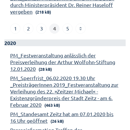
durch Ministerpräsident Dr. Reiner Haseloff
vergeben
(218 kB)
4
1
2
3
5
2020
PM_Festveranstaltung anlässlich der
Preisverleihung der Arthur Wolfohn-Stiftung
12.01.2020
(28 kB)
PM_Sperrfrist_06.02.2020 19.30 Uhr
_PreisträgerInnen 2019_Festveranstaltung zur
Verleihung des 22. »Zeitzer Michael« -
Existenzgründerpreis der Stadt Zeitz - am 6.
Februar 2020
(463 kB)
PM_Standesamt Zeitz hat am 07.01.2020 bis
16 Uhr geöffnet
(26 kB)
Presseinformation Treffen der