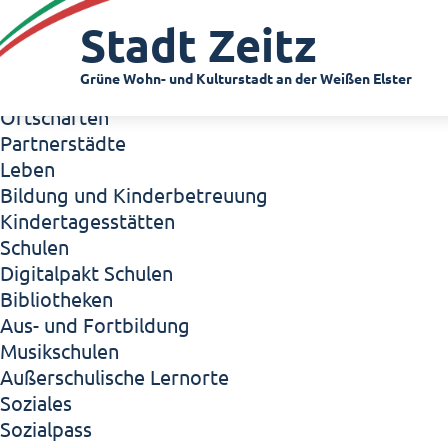
Zeitz - Die Kleinstadt
Stadt Zeitz
Willkommen in Zeitz!
Interview mit Oberbürgermeister Christian Thie
Grüne Wohn- und Kulturstadt an der Weißen Elster
Zeitz - Stadt der Zukunft
Ortschaften
Partnerstädte
Leben
Bildung und Kinderbetreuung
Kindertagesstätten
Schulen
Digitalpakt Schulen
Bibliotheken
Aus- und Fortbildung
Musikschulen
Außerschulische Lernorte
Soziales
Sozialpass