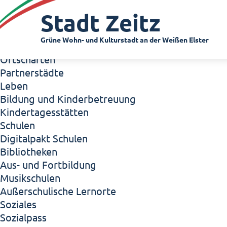
Zeitz - Die Kleinstadt
Stadt Zeitz
Willkommen in Zeitz!
Interview mit Oberbürgermeister Christian Thie
Grüne Wohn- und Kulturstadt an der Weißen Elster
Zeitz - Stadt der Zukunft
Ortschaften
Partnerstädte
Leben
Bildung und Kinderbetreuung
Kindertagesstätten
Schulen
Digitalpakt Schulen
Bibliotheken
Aus- und Fortbildung
Musikschulen
Außerschulische Lernorte
Soziales
Sozialpass