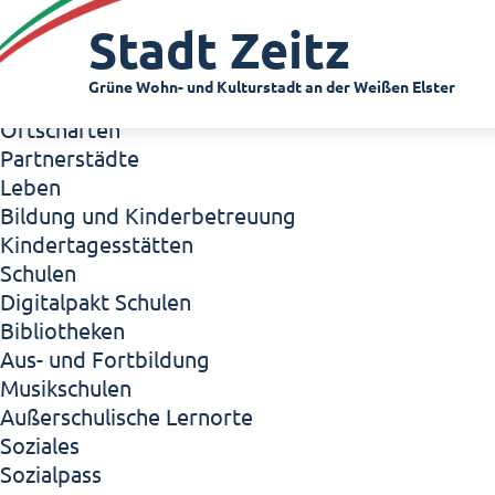
Zeitz - Die Kleinstadt
Stadt Zeitz
Willkommen in Zeitz!
Interview mit Oberbürgermeister Christian Thie
Grüne Wohn- und Kulturstadt an der Weißen Elster
Zeitz - Stadt der Zukunft
Ortschaften
Partnerstädte
Leben
Bildung und Kinderbetreuung
Kindertagesstätten
Schulen
Digitalpakt Schulen
Bibliotheken
Aus- und Fortbildung
Musikschulen
Außerschulische Lernorte
Soziales
Sozialpass