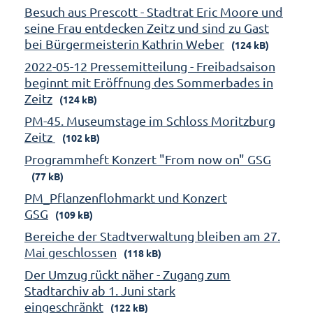
Besuch aus Prescott - Stadtrat Eric Moore und
seine Frau entdecken Zeitz und sind zu Gast
bei Bürgermeisterin Kathrin Weber
(124 kB)
2022-05-12 Pressemitteilung - Freibadsaison
beginnt mit Eröffnung des Sommerbades in
Zeitz
(124 kB)
PM-45. Museumstage im Schloss Moritzburg
Zeitz
(102 kB)
Programmheft Konzert "From now on" GSG
(77 kB)
PM_Pflanzenflohmarkt und Konzert
GSG
(109 kB)
Bereiche der Stadtverwaltung bleiben am 27.
Mai geschlossen
(118 kB)
Der Umzug rückt näher - Zugang zum
Stadtarchiv ab 1. Juni stark
eingeschränkt
(122 kB)