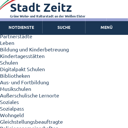
Stadt Zeitz
Zeitz - Die Kleinstadt
Willkommen in Zeitz!
Interview mit Oberbürgermeister Christian Thieme
Grüne Wohn- und Kulturstadt an der Weißen Elster
Zeitz - Stadt der Zukunft
NOTDIENSTE
SUCHE
MENÜ
Ortschaften
Partnerstädte
Leben
Bildung und Kinderbetreuung
Kindertagesstätten
Schulen
Digitalpakt Schulen
Bibliotheken
Aus- und Fortbildung
Musikschulen
Außerschulische Lernorte
Soziales
Sozialpass
Wohngeld
Gleichstellungsbeauftragte