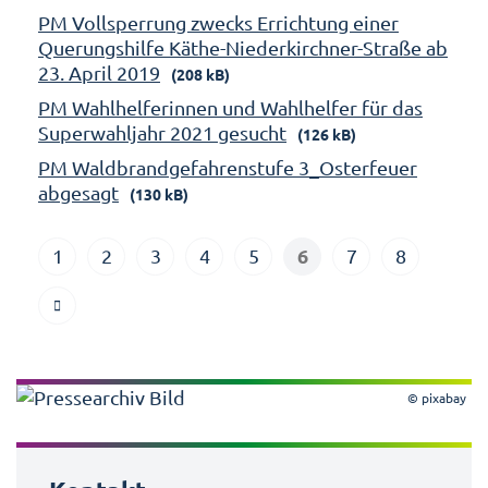
PM Vollsperrung zwecks Errichtung einer
Querungshilfe Käthe-Niederkirchner-Straße ab
23. April 2019
(208 kB)
PM Wahlhelferinnen und Wahlhelfer für das
Superwahljahr 2021 gesucht
(126 kB)
PM Waldbrandgefahrenstufe 3_Osterfeuer
abgesagt
(130 kB)
6
1
2
3
4
5
7
8
© pixabay