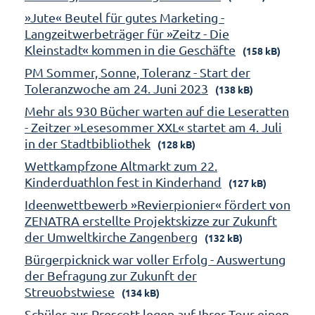
»Jute« Beutel für gutes Marketing -
Langzeitwerbeträger für »Zeitz - Die
Kleinstadt« kommen in die Geschäfte
(158 kB)
PM Sommer, Sonne, Toleranz - Start der
Toleranzwoche am 24. Juni 2023
(138 kB)
Mehr als 930 Bücher warten auf die Leseratten
- Zeitzer »Lesesommer XXL« startet am 4. Juli
in der Stadtbibliothek
(128 kB)
Wettkampfzone Altmarkt zum 22.
Kinderduathlon fest in Kinderhand
(127 kB)
Ideenwettbewerb »Revierpionier« fördert von
ZENATRA erstellte Projektskizze zur Zukunft
der Umweltkirche Zangenberg
(132 kB)
Bürgerpicknick war voller Erfolg - Auswertung
der Befragung zur Zukunft der
Streuobstwiese
(134 kB)
Schüler aus Prescott legen auf Ihrer Tour einen