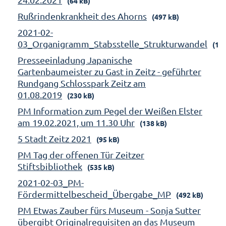
(64 kB)
Rußrindenkrankheit des Ahorns
(497 kB)
2021-02-
03_Organigramm_Stabsstelle_Strukturwandel
(158
Presseeinladung Japanische
Gartenbaumeister zu Gast in Zeitz - geführter
Rundgang Schlosspark Zeitz am
01.08.2019
(230 kB)
PM Information zum Pegel der Weißen Elster
am 19.02.2021, um 11.30 Uhr
(138 kB)
5 Stadt Zeitz 2021
(95 kB)
PM Tag der offenen Tür Zeitzer
Stiftsbibliothek
(535 kB)
2021-02-03_PM-
Fördermittelbescheid_Übergabe_MP
(492 kB)
PM Etwas Zauber fürs Museum - Sonja Sutter
übergibt Originalrequisiten an das Museum