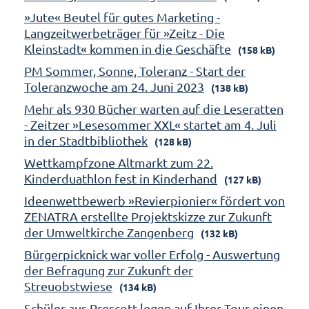
»Jute« Beutel für gutes Marketing -
Langzeitwerbeträger für »Zeitz - Die
Kleinstadt« kommen in die Geschäfte
(158 kB)
PM Sommer, Sonne, Toleranz - Start der
Toleranzwoche am 24. Juni 2023
(138 kB)
Mehr als 930 Bücher warten auf die Leseratten
- Zeitzer »Lesesommer XXL« startet am 4. Juli
in der Stadtbibliothek
(128 kB)
Wettkampfzone Altmarkt zum 22.
Kinderduathlon fest in Kinderhand
(127 kB)
Ideenwettbewerb »Revierpionier« fördert von
ZENATRA erstellte Projektskizze zur Zukunft
der Umweltkirche Zangenberg
(132 kB)
Bürgerpicknick war voller Erfolg - Auswertung
der Befragung zur Zukunft der
Streuobstwiese
(134 kB)
Schüler aus Prescott legen auf Ihrer Tour einen