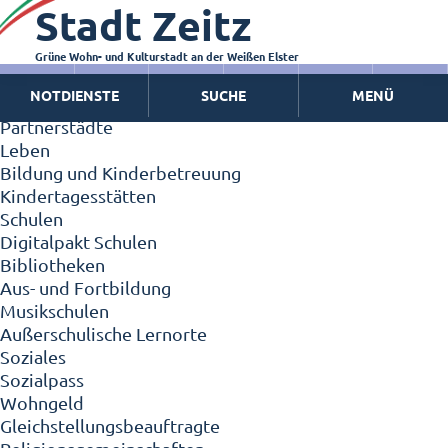
Stadt Zeitz
Zeitz - Die Kleinstadt
Willkommen in Zeitz!
Interview mit Oberbürgermeister Christian Thieme
Grüne Wohn- und Kulturstadt an der Weißen Elster
Zeitz - Stadt der Zukunft
NOTDIENSTE
SUCHE
MENÜ
Ortschaften
Partnerstädte
Leben
Bildung und Kinderbetreuung
Kindertagesstätten
Schulen
Digitalpakt Schulen
Bibliotheken
Aus- und Fortbildung
Musikschulen
Außerschulische Lernorte
Soziales
Sozialpass
Wohngeld
Gleichstellungsbeauftragte