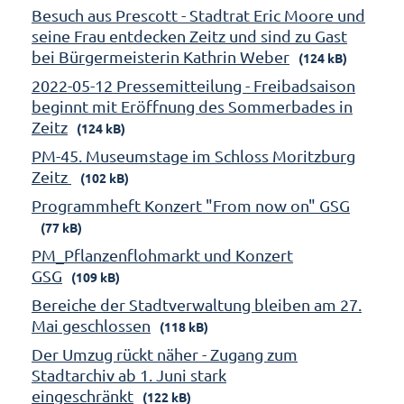
Besuch aus Prescott - Stadtrat Eric Moore und
seine Frau entdecken Zeitz und sind zu Gast
bei Bürgermeisterin Kathrin Weber
(124 kB)
2022-05-12 Pressemitteilung - Freibadsaison
beginnt mit Eröffnung des Sommerbades in
Zeitz
(124 kB)
PM-45. Museumstage im Schloss Moritzburg
Zeitz
(102 kB)
Programmheft Konzert "From now on" GSG
(77 kB)
PM_Pflanzenflohmarkt und Konzert
GSG
(109 kB)
Bereiche der Stadtverwaltung bleiben am 27.
Mai geschlossen
(118 kB)
Der Umzug rückt näher - Zugang zum
Stadtarchiv ab 1. Juni stark
eingeschränkt
(122 kB)