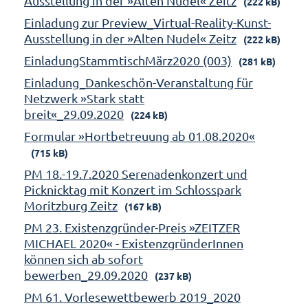
Ausstellung in der »Alten Nudel« Zeitz
(222 kB)
Einladung zur Preview_Virtual-Reality-Kunst-
Ausstellung in der »Alten Nudel« Zeitz
(222 kB)
EinladungStammtischMärz2020 (003)
(281 kB)
Einladung_Dankeschön-Veranstaltung für
Netzwerk »Stark statt
breit«_29.09.2020
(224 kB)
Formular »Hortbetreuung ab 01.08.2020«
(715 kB)
PM 18.-19.7.2020 Serenadenkonzert und
Picknicktag mit Konzert im Schlosspark
Moritzburg Zeitz
(167 kB)
PM 23. Existenzgründer-Preis »ZEITZER
MICHAEL 2020« - ExistenzgründerInnen
können sich ab sofort
bewerben_29.09.2020
(237 kB)
PM 61. Vorlesewettbewerb 2019_2020