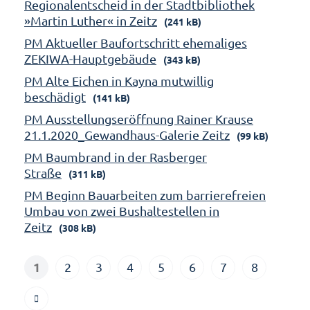
Regionalentscheid in der Stadtbibliothek
»Martin Luther« in Zeitz
(241 kB)
PM Aktueller Baufortschritt ehemaliges
ZEKIWA-Hauptgebäude
(343 kB)
PM Alte Eichen in Kayna mutwillig
beschädigt
(141 kB)
PM Ausstellungseröffnung Rainer Krause
21.1.2020_Gewandhaus-Galerie Zeitz
(99 kB)
PM Baumbrand in der Rasberger
Straße
(311 kB)
PM Beginn Bauarbeiten zum barrierefreien
Umbau von zwei Bushaltestellen in
Zeitz
(308 kB)
1
2
3
4
5
6
7
8