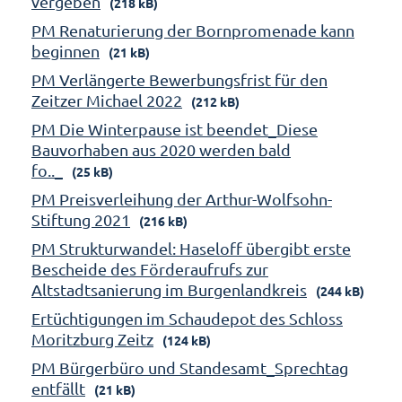
vergeben
(218 kB)
PM Renaturierung der Bornpromenade kann
beginnen
(21 kB)
PM Verlängerte Bewerbungsfrist für den
Zeitzer Michael 2022
(212 kB)
PM Die Winterpause ist beendet_Diese
Bauvorhaben aus 2020 werden bald
fo.._
(25 kB)
PM Preisverleihung der Arthur-Wolfsohn-
Stiftung 2021
(216 kB)
PM Strukturwandel: Haseloff übergibt erste
Bescheide des Förderaufrufs zur
Altstadtsanierung im Burgenlandkreis
(244 kB)
Ertüchtigungen im Schaudepot des Schloss
Moritzburg Zeitz
(124 kB)
PM Bürgerbüro und Standesamt_Sprechtag
entfällt
(21 kB)