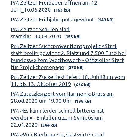
PM Zeitzer Freibäder öffnen am 12.
Juni_10.06.2020
(163 kB)
PM Zeitzer Frühjahrsputz gewinnt
(143 kB)
PM Zeitzer Schulen sind
startklar_30.04.2020
(153 kB)
PM Zeitzer Suchtpräventionsprojekt »Stark
statt breit« gewinnt 2. Platz und 7.500 Euro bei
bundesweitem Wettbewerb - Offizieller Start
für Projekthomepage
(270 kB)
PM Zeitzer Zuckerfest feiert 10. Jubiläum vom
11. bis 13. Oktober 2019
(272 kB)
PM Zusatzkonzert von Harmonic Brass am
28.08.2020 um 19.00 Uhr
(138 kB)
PM »Es kann leider schnell bitterernst
werden« - Einladung zum Symposium
22.01.2020
(244 kB)
PM »Von Bierbrauern, Gastwirten und