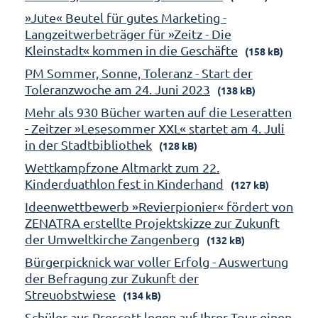
»Jute« Beutel für gutes Marketing -
Langzeitwerbeträger für »Zeitz - Die
Kleinstadt« kommen in die Geschäfte
(158 kB)
PM Sommer, Sonne, Toleranz - Start der
Toleranzwoche am 24. Juni 2023
(138 kB)
Mehr als 930 Bücher warten auf die Leseratten
- Zeitzer »Lesesommer XXL« startet am 4. Juli
in der Stadtbibliothek
(128 kB)
Wettkampfzone Altmarkt zum 22.
Kinderduathlon fest in Kinderhand
(127 kB)
Ideenwettbewerb »Revierpionier« fördert von
ZENATRA erstellte Projektskizze zur Zukunft
der Umweltkirche Zangenberg
(132 kB)
Bürgerpicknick war voller Erfolg - Auswertung
der Befragung zur Zukunft der
Streuobstwiese
(134 kB)
Schüler aus Prescott legen auf Ihrer Tour einen