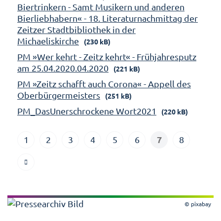
Biertrinkern - Samt Musikern und anderen
Bierliebhabern« - 18. Literaturnachmittag der
Zeitzer Stadtbibliothek in der
Michaeliskirche
(230 kB)
PM »Wer kehrt - Zeitz kehrt« - Frühjahresputz
am 25.04.2020.04.2020
(221 kB)
PM »Zeitz schafft auch Corona« - Appell des
Oberbürgermeisters
(251 kB)
PM_DasUnerschrockene Wort2021
(220 kB)
7
1
2
3
4
5
6
8
© pixabay