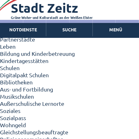
Stadt Zeitz
Zeitz - Die Kleinstadt
Willkommen in Zeitz!
Interview mit Oberbürgermeister Christian Thieme
Grüne Wohn- und Kulturstadt an der Weißen Elster
Zeitz - Stadt der Zukunft
NOTDIENSTE
SUCHE
MENÜ
Ortschaften
Partnerstädte
Leben
Bildung und Kinderbetreuung
Kindertagesstätten
Schulen
Digitalpakt Schulen
Bibliotheken
Aus- und Fortbildung
Musikschulen
Außerschulische Lernorte
Soziales
Sozialpass
Wohngeld
Gleichstellungsbeauftragte