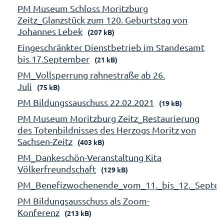
PM Museum Schloss Moritzburg
Zeitz_Glanzstück zum 120. Geburtstag von
Johannes Lebek
(207 kB)
Eingeschränkter Dienstbetrieb im Standesamt
bis 17.September
(21 kB)
PM_Vollsperrung rahnestraße ab 26.
Juli
(75 kB)
PM Bildungssauschuss 22.02.2021
(19 kB)
PM Museum Moritzburg Zeitz_Restaurierung
des Totenbildnisses des Herzogs Moritz von
Sachsen-Zeitz
(403 kB)
PM_Dankeschön-Veranstaltung Kita
Völkerfreundschaft
(129 kB)
PM_Benefizwochenende_vom_11._bis_12._Septe
PM Bildungsausschuss als Zoom-
Konferenz
(213 kB)