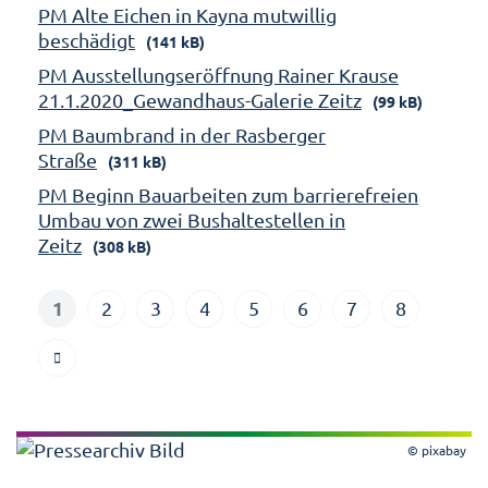
PM Alte Eichen in Kayna mutwillig
beschädigt
(141 kB)
PM Ausstellungseröffnung Rainer Krause
21.1.2020_Gewandhaus-Galerie Zeitz
(99 kB)
PM Baumbrand in der Rasberger
Straße
(311 kB)
PM Beginn Bauarbeiten zum barrierefreien
Umbau von zwei Bushaltestellen in
Zeitz
(308 kB)
1
2
3
4
5
6
7
8
© pixabay