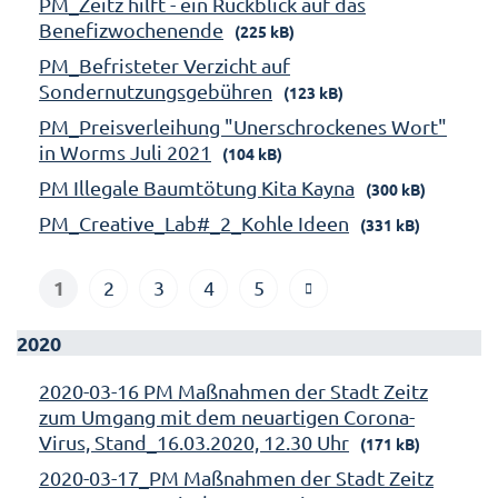
PM_Zeitz hilft - ein Rückblick auf das
Benefizwochenende
(225 kB)
PM_Befristeter Verzicht auf
Sondernutzungsgebühren
(123 kB)
PM_Preisverleihung "Unerschrockenes Wort"
in Worms Juli 2021
(104 kB)
PM Illegale Baumtötung Kita Kayna
(300 kB)
PM_Creative_Lab#_2_Kohle Ideen
(331 kB)
1
2
3
4
5
2020
2020-03-16 PM Maßnahmen der Stadt Zeitz
zum Umgang mit dem neuartigen Corona-
Virus, Stand_16.03.2020, 12.30 Uhr
(171 kB)
2020-03-17_PM Maßnahmen der Stadt Zeitz