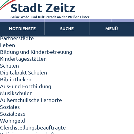
Stadt Zeitz
Zeitz - Die Kleinstadt
Willkommen in Zeitz!
Interview mit Oberbürgermeister Christian Thieme
Grüne Wohn- und Kulturstadt an der Weißen Elster
Zeitz - Stadt der Zukunft
NOTDIENSTE
SUCHE
MENÜ
Ortschaften
Partnerstädte
Leben
Bildung und Kinderbetreuung
Kindertagesstätten
Schulen
Digitalpakt Schulen
Bibliotheken
Aus- und Fortbildung
Musikschulen
Außerschulische Lernorte
Soziales
Sozialpass
Wohngeld
Gleichstellungsbeauftragte