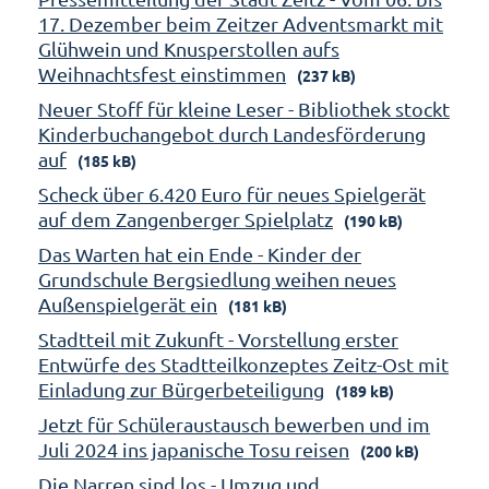
17. Dezember beim Zeitzer Adventsmarkt mit
Glühwein und Knusperstollen aufs
Weihnachtsfest einstimmen
(237 kB)
Neuer Stoff für kleine Leser - Bibliothek stockt
Kinderbuchangebot durch Landesförderung
auf
(185 kB)
Scheck über 6.420 Euro für neues Spielgerät
auf dem Zangenberger Spielplatz
(190 kB)
Das Warten hat ein Ende - Kinder der
Grundschule Bergsiedlung weihen neues
Außenspielgerät ein
(181 kB)
Stadtteil mit Zukunft - Vorstellung erster
Entwürfe des Stadtteilkonzeptes Zeitz-Ost mit
Einladung zur Bürgerbeteiligung
(189 kB)
Jetzt für Schüleraustausch bewerben und im
Juli 2024 ins japanische Tosu reisen
(200 kB)
Die Narren sind los - Umzug und