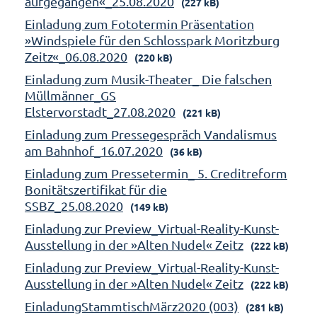
aufgegangen«_25.08.2020
(227 kB)
Einladung zum Fototermin Präsentation
»Windspiele für den Schlosspark Moritzburg
Zeitz«_06.08.2020
(220 kB)
Einladung zum Musik-Theater_ Die falschen
Müllmänner_GS
Elstervorstadt_27.08.2020
(221 kB)
Einladung zum Pressegespräch Vandalismus
am Bahnhof_16.07.2020
(36 kB)
Einladung zum Pressetermin_ 5. Creditreform
Bonitätszertifikat für die
SSBZ_25.08.2020
(149 kB)
Einladung zur Preview_Virtual-Reality-Kunst-
Ausstellung in der »Alten Nudel« Zeitz
(222 kB)
Einladung zur Preview_Virtual-Reality-Kunst-
Ausstellung in der »Alten Nudel« Zeitz
(222 kB)
EinladungStammtischMärz2020 (003)
(281 kB)