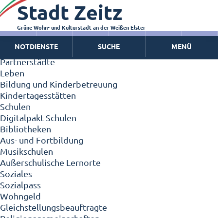
Stadt Zeitz
Zeitz - Die Kleinstadt
Willkommen in Zeitz!
Interview mit Oberbürgermeister Christian Thieme
Grüne Wohn- und Kulturstadt an der Weißen Elster
Zeitz - Stadt der Zukunft
NOTDIENSTE
SUCHE
MENÜ
Ortschaften
Partnerstädte
Leben
Bildung und Kinderbetreuung
Kindertagesstätten
Schulen
Digitalpakt Schulen
Bibliotheken
Aus- und Fortbildung
Musikschulen
Außerschulische Lernorte
Soziales
Sozialpass
Wohngeld
Gleichstellungsbeauftragte