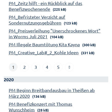
PM_Zeitz hilft - ein Rückblick auf das
Benefizwochenende
(225 kB)
PM_Befristeter Verzicht auf
Sondernutzungsgebühren
(123 kB)
PM_Preisverleihung "Unerschrockenes Wort"
in Worms Juli 2021
(104 kB)
PM Illegale Baumtötung Kita Kayna
(300 kB)
PM_Creative_Lab#_2_Kohle Ideen
(331 kB)
1
2
3
4
5
2020
PM Beginn Breitbandausbau in Theißen ab
März 2020
(136 kB)
PM Benefizkonzert mit Thomas
Wunschheim
(28 kB)