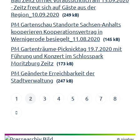
- Zeitz freut sich auf Gäste aus der
Region_10.09.2020
(249 kB)
PM Gartenschau Standorte Sachsen-Anhalts
kooperieren Kooperationsvertrag in
Wernigerode besiegelt_11.08.2020
(145 kB)
PM Gartenträume-Picknicktag 19.7.2020 mit
Führung und Konzert im Schlosspark
Moritzburg Zeitz
(173 kB)
PM Geänderte Erreichbarkeit der
Stadtverwaltung
(247 kB)
2
1
3
4
5
6
7
8
© pixabay