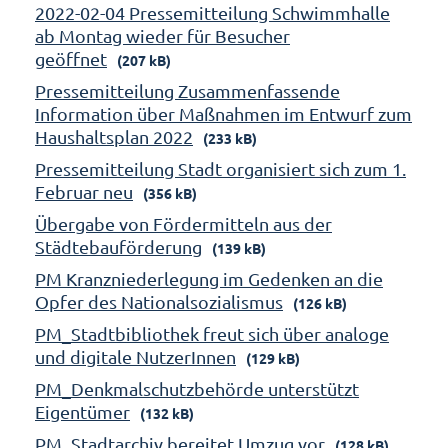
2022-02-04 Pressemitteilung Schwimmhalle
ab Montag wieder für Besucher
geöffnet
(207 kB)
Pressemitteilung Zusammenfassende
Information über Maßnahmen im Entwurf zum
Haushaltsplan 2022
(233 kB)
Pressemitteilung Stadt organisiert sich zum 1.
Februar neu
(356 kB)
Übergabe von Fördermitteln aus der
Städtebauförderung
(139 kB)
PM Kranzniederlegung im Gedenken an die
Opfer des Nationalsozialismus
(126 kB)
PM_Stadtbibliothek freut sich über analoge
und digitale NutzerInnen
(129 kB)
PM_Denkmalschutzbehörde unterstützt
Eigentümer
(132 kB)
PM_Stadtarchiv bereitet Umzug vor
(128 kB)