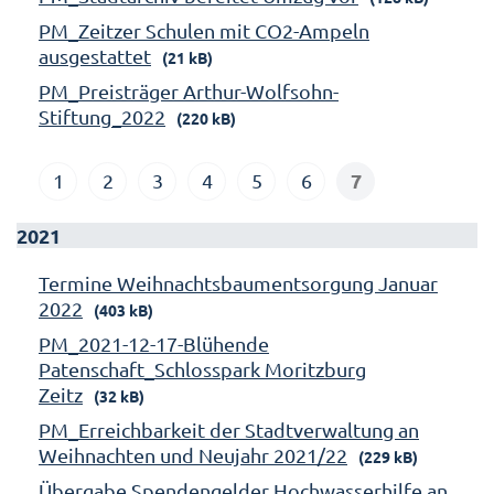
PM_Zeitzer Schulen mit CO2-Ampeln
ausgestattet
(21 kB)
PM_Preisträger Arthur-Wolfsohn-
Stiftung_2022
(220 kB)
7
1
2
3
4
5
6
2021
Termine Weihnachtsbaumentsorgung Januar
2022
(403 kB)
PM_2021-12-17-Blühende
Patenschaft_Schlosspark Moritzburg
Zeitz
(32 kB)
PM_Erreichbarkeit der Stadtverwaltung an
Weihnachten und Neujahr 2021/22
(229 kB)
Übergabe Spendengelder Hochwasserhilfe an