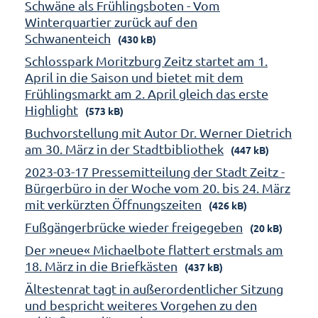
Schwäne als Frühlingsboten - Vom
Winterquartier zurück auf den
Schwanenteich
(430 kB)
Schlosspark Moritzburg Zeitz startet am 1.
April in die Saison und bietet mit dem
Frühlingsmarkt am 2. April gleich das erste
Highlight
(573 kB)
Buchvorstellung mit Autor Dr. Werner Dietrich
am 30. März in der Stadtbibliothek
(447 kB)
2023-03-17 Pressemitteilung der Stadt Zeitz -
Bürgerbüro in der Woche vom 20. bis 24. März
mit verkürzten Öffnungszeiten
(426 kB)
Fußgängerbrücke wieder freigegeben
(20 kB)
Der »neue« Michaelbote flattert erstmals am
18. März in die Briefkästen
(437 kB)
Ältestenrat tagt in außerordentlicher Sitzung
und bespricht weiteres Vorgehen zu den