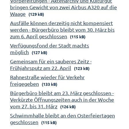
Vorbereitungen - Aktenarchiv und Kulturgut
bringen Gewicht von zwei Airbus A320 auf die
Waage
(129 kB)
Ausfälle können derzeitig nicht kompensiert
werden - Bürgerbüro bleibt vom 30. März bis
zum 6. April geschlossen
(115 kB)
Verfügungsfond der Stadt machts
möglich
(127 kB)
Gemeinsam für ein sauberes Zeitz -
Frühjahrsputz am 22. April
(123 kB)
Rahnestraße wieder für Verkehr
freigegeben
(133 kB)
Bürgerbüro bleibt am 23. März geschlossen -
Verkürzte Öffnungszeiten auch in der Woche
vom 27. bis 31. März
(126 kB)
Schwimmhalle bleibt an den Osterfeiertagen
geschlossen
(115 kB)