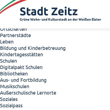
Zeitz - Die Kleinstadt
Stadt Zeitz
Willkommen in Zeitz!
Interview mit Oberbürgermeister Christian Thie
Grüne Wohn- und Kulturstadt an der Weißen Elster
Zeitz - Stadt der Zukunft
Ortschaften
Partnerstädte
Leben
Bildung und Kinderbetreuung
Kindertagesstätten
Schulen
Digitalpakt Schulen
Bibliotheken
Aus- und Fortbildung
Musikschulen
Außerschulische Lernorte
Soziales
Sozialpass