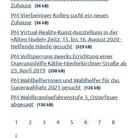
Zuhause
(36 kB)
PM Vierbeiniger Kolleg sucht ein neues
Zuhause
(36 kB)
PM Virtual-Reality-Kunst-Ausstellung in der
»Alten Nudel« Zeitz, 15. bis 16. August 2020 -
Helfende Hände gesucht
(329 kB)
PM Vollsperrung zwecks Errichtung einer
Querungshilfe Käthe-Niederkirchner-Straße ab
23. April 2019
(208 kB)
PM Wahlhelferinnen und Wahlhelfer für das
Superwahljahr 2021 gesucht
(126 kB)
PM Waldbrandgefahrenstufe 3_Osterfeuer
abgesagt
(130 kB)
6
1
2
3
4
5
7
8