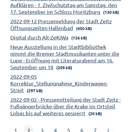
Aufklären - 1. Zivilschutztag am Samstag, den
17. September im Schloss Moritzburg
(130 kB)
2022-09-12 Pressemeldung der Stadt Zeitz
Öffnungszeiten Hallenbad
(450 kB)
Digital durch Alt-ZeKiWa
(126 kB)
Neue Ausstellung in der Stadtbibliothek
nimmt die Bremer Stadtmusikanten unter die
Lupe - Eröffnung mit Literaturabend am 16.
September um 18
(209 kB)
2022-09-05
Korrektur_Stellungnahme_Kinderwagen-
Streit
(297 kB)
2022-09-02 - Pressemitteilung der Stadt Zeitz -
Fußgängerbrücke über die Krake im Ortsteil
Lobas bis auf weiteres gesperrt
(20 kB)
2
1
3
4
5
6
7