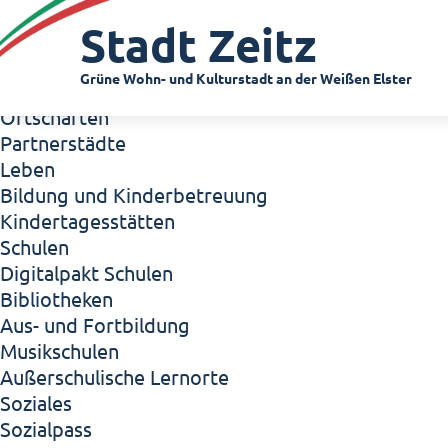
Zeitz - Die Kleinstadt
Stadt Zeitz
Willkommen in Zeitz!
Interview mit Oberbürgermeister Christian Thie
Grüne Wohn- und Kulturstadt an der Weißen Elster
Zeitz - Stadt der Zukunft
Ortschaften
Partnerstädte
Leben
Bildung und Kinderbetreuung
Kindertagesstätten
Schulen
Digitalpakt Schulen
Bibliotheken
Aus- und Fortbildung
Musikschulen
Außerschulische Lernorte
Soziales
Sozialpass