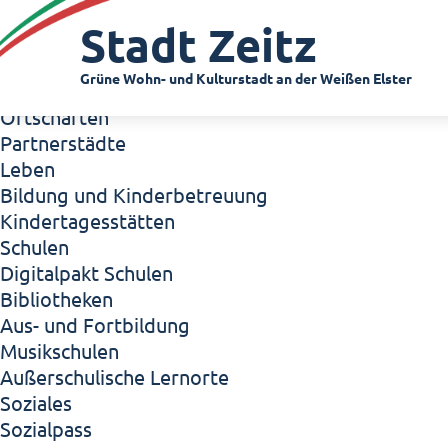
Zeitz - Die Kleinstadt
Stadt Zeitz
Willkommen in Zeitz!
Interview mit Oberbürgermeister Christian Thie
Grüne Wohn- und Kulturstadt an der Weißen Elster
Zeitz - Stadt der Zukunft
Ortschaften
Partnerstädte
Leben
Bildung und Kinderbetreuung
Kindertagesstätten
Schulen
Digitalpakt Schulen
Bibliotheken
Aus- und Fortbildung
Musikschulen
Außerschulische Lernorte
Soziales
Sozialpass