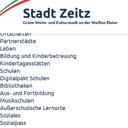
Zeitz - Die Kleinstadt
Stadt Zeitz
Willkommen in Zeitz!
Interview mit Oberbürgermeister Christian Thie
Grüne Wohn- und Kulturstadt an der Weißen Elster
Zeitz - Stadt der Zukunft
Ortschaften
Partnerstädte
Leben
Bildung und Kinderbetreuung
Kindertagesstätten
Schulen
Digitalpakt Schulen
Bibliotheken
Aus- und Fortbildung
Musikschulen
Außerschulische Lernorte
Soziales
Sozialpass