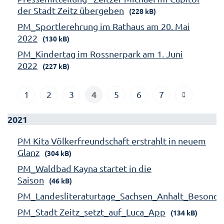
der Stadt Zeitz übergeben
(228 kB)
PM_Sportlerehrung im Rathaus am 20. Mai
2022
(130 kB)
PM_Kindertag im Rossnerpark am 1. Juni
2022
(227 kB)
4
1
2
3
5
6
7
2021
PM Kita Völkerfreundschaft erstrahlt in neuem
Glanz
(304 kB)
PM_Waldbad Kayna startet in die
Saison
(46 kB)
PM_Landesliteraturtage_Sachsen_Anhalt_Besonde
PM_Stadt Zeitz_setzt_auf_Luca_App
(134 kB)