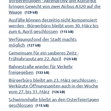
Vorbereitungen - Aktenarchiv und Kulturgut
bringen Gewicht von zwei Airbus A320 auf die
Waage
(129 kB)
Ausfälle können derzeitig nicht kompensiert
werden - Bürgerbüro bleibt vom 30. März bis
zum 6. April geschlossen
(115 kB)
Verfügungsfond der Stadt machts
möglich
(127 kB)
Gemeinsam für ein sauberes Zeitz -
Frühjahrsputz am 22. April
(123 kB)
Rahnestraße wieder für Verkehr
freigegeben
(133 kB)
Bürgerbüro bleibt am 23. März geschlossen -
Verkürzte Öffnungszeiten auch in der Woche
vom 27. bis 31. März
(126 kB)
Schwimmhalle bleibt an den Osterfeiertagen
geschlossen
(115 kB)