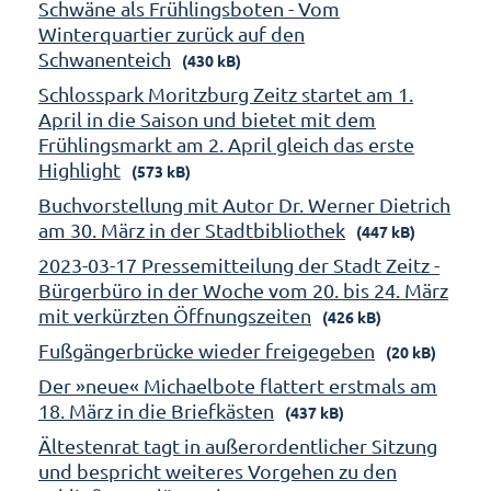
Schwäne als Frühlingsboten - Vom
Winterquartier zurück auf den
Schwanenteich
(430 kB)
Schlosspark Moritzburg Zeitz startet am 1.
April in die Saison und bietet mit dem
Frühlingsmarkt am 2. April gleich das erste
Highlight
(573 kB)
Buchvorstellung mit Autor Dr. Werner Dietrich
am 30. März in der Stadtbibliothek
(447 kB)
2023-03-17 Pressemitteilung der Stadt Zeitz -
Bürgerbüro in der Woche vom 20. bis 24. März
mit verkürzten Öffnungszeiten
(426 kB)
Fußgängerbrücke wieder freigegeben
(20 kB)
Der »neue« Michaelbote flattert erstmals am
18. März in die Briefkästen
(437 kB)
Ältestenrat tagt in außerordentlicher Sitzung
und bespricht weiteres Vorgehen zu den