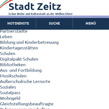
Stadt Zeitz
Zeitz - Die Kleinstadt
Willkommen in Zeitz!
Interview mit Oberbürgermeister Christian Thieme
Grüne Wohn- und Kulturstadt an der Weißen Elster
Zeitz - Stadt der Zukunft
NOTDIENSTE
SUCHE
MENÜ
Ortschaften
Partnerstädte
Leben
Bildung und Kinderbetreuung
Kindertagesstätten
Schulen
Digitalpakt Schulen
Bibliotheken
Aus- und Fortbildung
Musikschulen
Außerschulische Lernorte
Soziales
Sozialpass
Wohngeld
Gleichstellungsbeauftragte