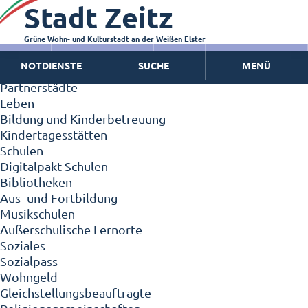
Stadt Zeitz
Zeitz - Die Kleinstadt
Willkommen in Zeitz!
Interview mit Oberbürgermeister Christian Thieme
Grüne Wohn- und Kulturstadt an der Weißen Elster
Zeitz - Stadt der Zukunft
NOTDIENSTE
SUCHE
MENÜ
Ortschaften
Partnerstädte
Leben
Bildung und Kinderbetreuung
Kindertagesstätten
Schulen
Digitalpakt Schulen
Bibliotheken
Aus- und Fortbildung
Musikschulen
Außerschulische Lernorte
Soziales
Sozialpass
Wohngeld
Gleichstellungsbeauftragte