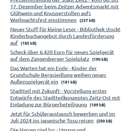
17. Dezember beim Zeitzer Adventsmarkt mit
Glühwein und Knusperstollen aufs
Weihnachtsfest einstimmen
(237 kB)
Neuer Stoff für kleine Leser - Bibliothek stockt
Kinderbuchangebot durch Landesförderung
auf
(185 kB)
Scheck über 6.420 Euro für neues Spielgerät
auf dem Zangenberger Spielplatz
(190 kB)
Das Warten hat ein Ende - Kinder der
Grundschule Bergsiedlung weihen neues
Außenspielgerät ein
(181 kB)
Stadtteil mit Zukunft - Vorstellung erster
Entwürfe des Stadtteilkonzeptes Zeitz-Ost mit
Einladung zur Bürgerbeteiligung
(189 kB)
Jetzt für Schüleraustausch bewerben und im
Juli 2024 ins japanische Tosu reisen
(200 kB)
Die Narren sind los - Umzug und