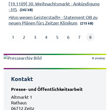
[19.1109] 30. Weihnachtsmarkt - Ankündigung
- MS
(242 kB)
»Von wegen Geisterstadt« - Statement OB zu
neuen Plänen fürs Zeitzer Klinikum
(215 kB)
8
1
2
3
4
5
6
7
© pixabay
Kontakt
Presse- und Öffentlichkeitsarbeit
Altmarkt 1
Rathaus
06712 Zeitz