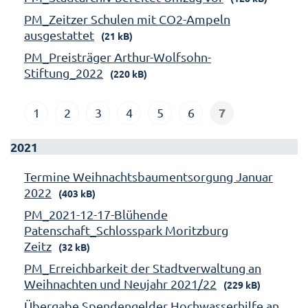
PM_Zeitzer Schulen mit CO2-Ampeln
ausgestattet
(21 kB)
PM_Preisträger Arthur-Wolfsohn-
Stiftung_2022
(220 kB)
7
1
2
3
4
5
6
2021
Termine Weihnachtsbaumentsorgung Januar
2022
(403 kB)
PM_2021-12-17-Blühende
Patenschaft_Schlosspark Moritzburg
Zeitz
(32 kB)
PM_Erreichbarkeit der Stadtverwaltung an
Weihnachten und Neujahr 2021/22
(229 kB)
Übergabe Spendengelder Hochwasserhilfe an