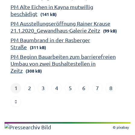
PM Alte Eichen in Kayna mutwillig
beschädigt
(141 kB)
PM Ausstellungseröffnung Rainer Krause
21.1.2020_Gewandhaus-Galerie Zeitz
(99 kB)
PM Baumbrand in der Rasberger
Straße
(311 kB)
PM Beginn Bauarbeiten zum barrierefreien
Umbau von zwei Bushaltestellen in
Zeitz
(308 kB)
1
2
3
4
5
6
7
8
© pixabay