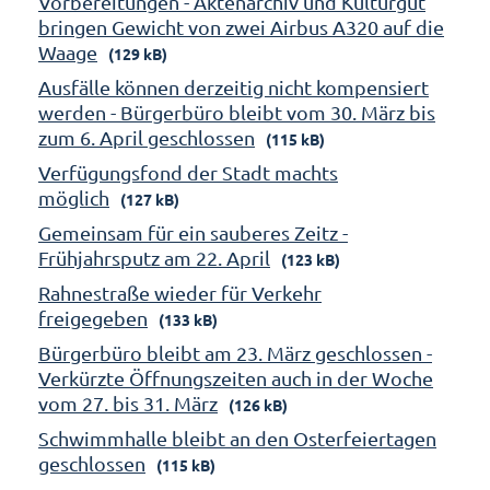
Vorbereitungen - Aktenarchiv und Kulturgut
bringen Gewicht von zwei Airbus A320 auf die
Waage
(129 kB)
Ausfälle können derzeitig nicht kompensiert
werden - Bürgerbüro bleibt vom 30. März bis
zum 6. April geschlossen
(115 kB)
Verfügungsfond der Stadt machts
möglich
(127 kB)
Gemeinsam für ein sauberes Zeitz -
Frühjahrsputz am 22. April
(123 kB)
Rahnestraße wieder für Verkehr
freigegeben
(133 kB)
Bürgerbüro bleibt am 23. März geschlossen -
Verkürzte Öffnungszeiten auch in der Woche
vom 27. bis 31. März
(126 kB)
Schwimmhalle bleibt an den Osterfeiertagen
geschlossen
(115 kB)