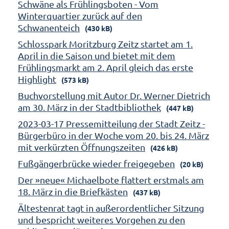
Schwäne als Frühlingsboten - Vom
Winterquartier zurück auf den
Schwanenteich
(430 kB)
Schlosspark Moritzburg Zeitz startet am 1.
April in die Saison und bietet mit dem
Frühlingsmarkt am 2. April gleich das erste
Highlight
(573 kB)
Buchvorstellung mit Autor Dr. Werner Dietrich
am 30. März in der Stadtbibliothek
(447 kB)
2023-03-17 Pressemitteilung der Stadt Zeitz -
Bürgerbüro in der Woche vom 20. bis 24. März
mit verkürzten Öffnungszeiten
(426 kB)
Fußgängerbrücke wieder freigegeben
(20 kB)
Der »neue« Michaelbote flattert erstmals am
18. März in die Briefkästen
(437 kB)
Ältestenrat tagt in außerordentlicher Sitzung
und bespricht weiteres Vorgehen zu den