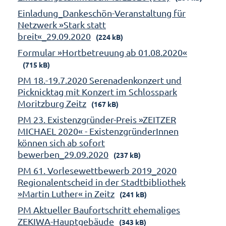
Einladung_Dankeschön-Veranstaltung für
Netzwerk »Stark statt
breit«_29.09.2020
(224 kB)
Formular »Hortbetreuung ab 01.08.2020«
(715 kB)
PM 18.-19.7.2020 Serenadenkonzert und
Picknicktag mit Konzert im Schlosspark
Moritzburg Zeitz
(167 kB)
PM 23. Existenzgründer-Preis »ZEITZER
MICHAEL 2020« - ExistenzgründerInnen
können sich ab sofort
bewerben_29.09.2020
(237 kB)
PM 61. Vorlesewettbewerb 2019_2020
Regionalentscheid in der Stadtbibliothek
»Martin Luther« in Zeitz
(241 kB)
PM Aktueller Baufortschritt ehemaliges
ZEKIWA-Hauptgebäude
(343 kB)