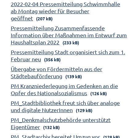
2022-02-04 Pressemitteilung Schwimmhalle
ab Montag wieder für Besucher
geöffnet
(207 kB)
Pressemitteilung Zusammenfassende
Information über Maßnahmen im Entwurf zum
Haushaltsplan 2022
(233 kB)
Pressemitteilung Stadt organisiert sich zum 1.
Februar neu
(356 kB)
Übergabe von Fördermitteln aus der
Städtebauförderung
(139 kB)
PM Kranzniederlegung im Gedenken an die
Opfer des Nationalsozialismus
(126 kB)
PM_Stadtbibliothek freut sich über analoge
und digitale NutzerInnen
(129 kB)
PM_Denkmalschutzbehörde unterstützt
Eigentümer
(132 kB)
PM_Stadtarchiv bereitet Umzug vor
(128 kB)