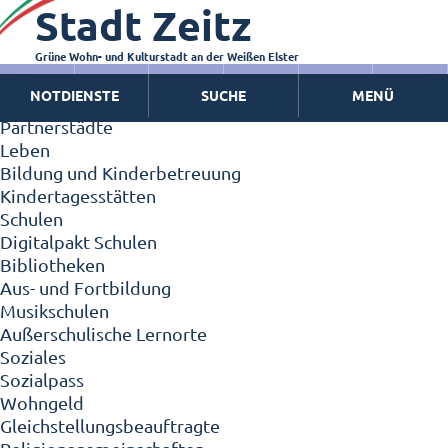
Stadt Zeitz
Zeitz - Die Kleinstadt
Willkommen in Zeitz!
Interview mit Oberbürgermeister Christian Thieme
Grüne Wohn- und Kulturstadt an der Weißen Elster
Zeitz - Stadt der Zukunft
NOTDIENSTE
SUCHE
MENÜ
Ortschaften
Partnerstädte
Leben
Bildung und Kinderbetreuung
Kindertagesstätten
Schulen
Digitalpakt Schulen
Bibliotheken
Aus- und Fortbildung
Musikschulen
Außerschulische Lernorte
Soziales
Sozialpass
Wohngeld
Gleichstellungsbeauftragte