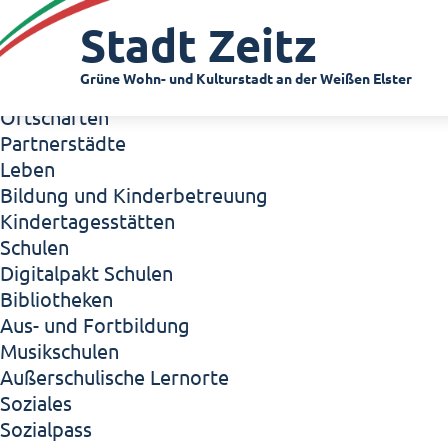
Zeitz - Die Kleinstadt
Stadt Zeitz
Willkommen in Zeitz!
Interview mit Oberbürgermeister Christian Thie
Grüne Wohn- und Kulturstadt an der Weißen Elster
Zeitz - Stadt der Zukunft
Ortschaften
Partnerstädte
Leben
Bildung und Kinderbetreuung
Kindertagesstätten
Schulen
Digitalpakt Schulen
Bibliotheken
Aus- und Fortbildung
Musikschulen
Außerschulische Lernorte
Soziales
Sozialpass