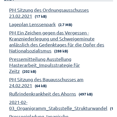
PM Sitzung des Ordnungsausschusses
23.02.2021
(17 kB)
Lageplan Lenssenpark
(2.7 MB)
PM Ein Zeichen gegen das Vergessen -
Kranzniederlegung und Schweigeminute
anlässlich des Gedenktages für die Opfer des
Nationalsozialismus
(288 kB)
Pressemitteilung Ausstellung
Masterarbeit_Impulsstrategie für
Zeitz
(202 kB)
PM Sitzung des Bauausschusses am
24.02.2021
(64 kB)
Rußrindenkrankheit des Ahorns
(497 kB)
2021-02-
03_Organigramm_Stabsstelle_Strukturwandel
(158
Presseeinladung Japanische