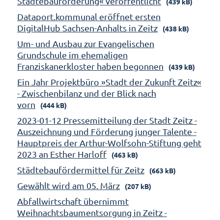
Städtebauförderung« veröffentlicht
(439 kB)
Dataport.kommunal eröffnet ersten
DigitalHub Sachsen-Anhalts in Zeitz
(438 kB)
Um- und Ausbau zur Evangelischen
Grundschule im ehemaligen
Franziskanerkloster haben begonnen
(439 kB)
Ein Jahr Projektbüro »Stadt der Zukunft Zeitz«
- Zwischenbilanz und der Blick nach
vorn
(444 kB)
2023-01-12 Pressemitteilung der Stadt Zeitz -
Auszeichnung und Förderung junger Talente -
Hauptpreis der Arthur-Wolfsohn-Stiftung geht
2023 an Esther Harloff
(463 kB)
Städtebaufördermittel für Zeitz
(663 kB)
Gewählt wird am 05. März
(207 kB)
Abfallwirtschaft übernimmt
Weihnachtsbaumentsorgung in Zeitz -