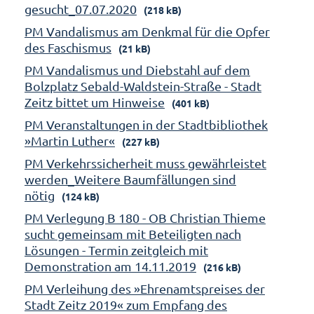
gesucht_07.07.2020
(218 kB)
PM Vandalismus am Denkmal für die Opfer
des Faschismus
(21 kB)
PM Vandalismus und Diebstahl auf dem
Bolzplatz Sebald-Waldstein-Straße - Stadt
Zeitz bittet um Hinweise
(401 kB)
PM Veranstaltungen in der Stadtbibliothek
»Martin Luther«
(227 kB)
PM Verkehrssicherheit muss gewährleistet
werden_Weitere Baumfällungen sind
nötig
(124 kB)
PM Verlegung B 180 - OB Christian Thieme
sucht gemeinsam mit Beteiligten nach
Lösungen - Termin zeitgleich mit
Demonstration am 14.11.2019
(216 kB)
PM Verleihung des »Ehrenamtspreises der
Stadt Zeitz 2019« zum Empfang des