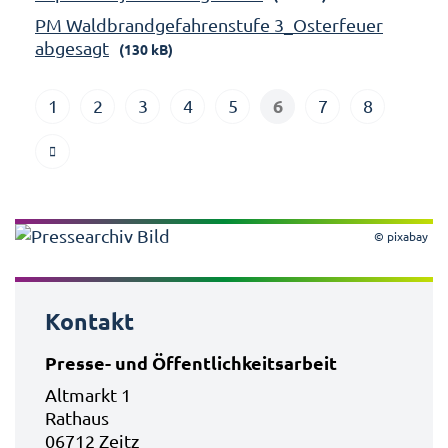
PM Waldbrandgefahrenstufe 3_Osterfeuer
abgesagt
(130 kB)
6
1
2
3
4
5
7
8
© pixabay
Kontakt
Presse- und Öffentlichkeitsarbeit
Altmarkt 1
Rathaus
06712 Zeitz