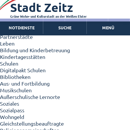
Stadt Zeitz
Zeitz - Die Kleinstadt
Willkommen in Zeitz!
Interview mit Oberbürgermeister Christian Thieme
Grüne Wohn- und Kulturstadt an der Weißen Elster
Zeitz - Stadt der Zukunft
NOTDIENSTE
SUCHE
MENÜ
Ortschaften
Partnerstädte
Leben
Bildung und Kinderbetreuung
Kindertagesstätten
Schulen
Digitalpakt Schulen
Bibliotheken
Aus- und Fortbildung
Musikschulen
Außerschulische Lernorte
Soziales
Sozialpass
Wohngeld
Gleichstellungsbeauftragte