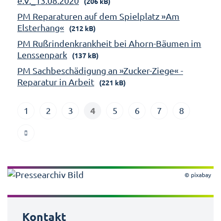
e.V._13.08.2020
(206 kB)
PM Reparaturen auf dem Spielplatz »Am
Elsterhang«
(212 kB)
PM Rußrindenkrankheit bei Ahorn-Bäumen im
Lenssenpark
(137 kB)
PM Sachbeschädigung an »Zucker-Ziege« -
Reparatur in Arbeit
(221 kB)
4
1
2
3
5
6
7
8
© pixabay
Kontakt