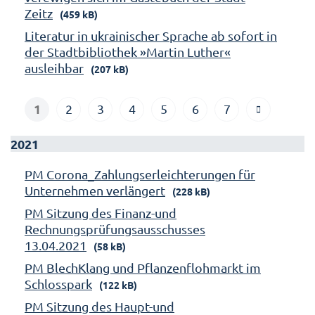
Zeitz
(459 kB)
Literatur in ukrainischer Sprache ab sofort in
der Stadtbibliothek »Martin Luther«
ausleihbar
(207 kB)
1
2
3
4
5
6
7
2021
PM Corona_Zahlungserleichterungen für
Unternehmen verlängert
(228 kB)
PM Sitzung des Finanz-und
Rechnungsprüfungsausschusses
13.04.2021
(58 kB)
PM BlechKlang und Pflanzenflohmarkt im
Schlosspark
(122 kB)
PM Sitzung des Haupt-und