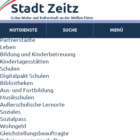
Stadt Zeitz
Zeitz - Die Kleinstadt
Willkommen in Zeitz!
Interview mit Oberbürgermeister Christian Thieme
Grüne Wohn- und Kulturstadt an der Weißen Elster
Zeitz - Stadt der Zukunft
NOTDIENSTE
SUCHE
MENÜ
Ortschaften
Partnerstädte
Leben
Bildung und Kinderbetreuung
Kindertagesstätten
Schulen
Digitalpakt Schulen
Bibliotheken
Aus- und Fortbildung
Musikschulen
Außerschulische Lernorte
Soziales
Sozialpass
Wohngeld
Gleichstellungsbeauftragte