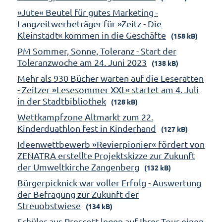
»Jute« Beutel für gutes Marketing -
Langzeitwerbeträger für »Zeitz - Die
Kleinstadt« kommen in die Geschäfte
(158 kB)
PM Sommer, Sonne, Toleranz - Start der
Toleranzwoche am 24. Juni 2023
(138 kB)
Mehr als 930 Bücher warten auf die Leseratten
- Zeitzer »Lesesommer XXL« startet am 4. Juli
in der Stadtbibliothek
(128 kB)
Wettkampfzone Altmarkt zum 22.
Kinderduathlon fest in Kinderhand
(127 kB)
Ideenwettbewerb »Revierpionier« fördert von
ZENATRA erstellte Projektskizze zur Zukunft
der Umweltkirche Zangenberg
(132 kB)
Bürgerpicknick war voller Erfolg - Auswertung
der Befragung zur Zukunft der
Streuobstwiese
(134 kB)
Schüler aus Prescott legen auf Ihrer Tour einen