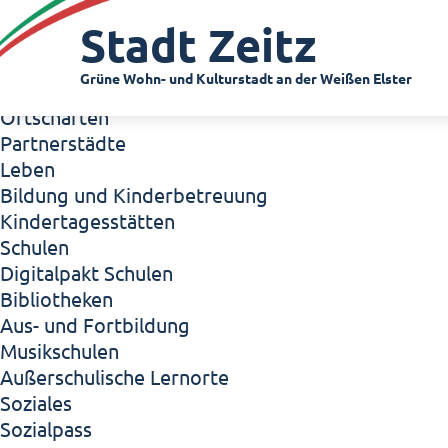
Zeitz - Die Kleinstadt
Stadt Zeitz
Willkommen in Zeitz!
Interview mit Oberbürgermeister Christian Thie
Grüne Wohn- und Kulturstadt an der Weißen Elster
Zeitz - Stadt der Zukunft
Ortschaften
Partnerstädte
Leben
Bildung und Kinderbetreuung
Kindertagesstätten
Schulen
Digitalpakt Schulen
Bibliotheken
Aus- und Fortbildung
Musikschulen
Außerschulische Lernorte
Soziales
Sozialpass