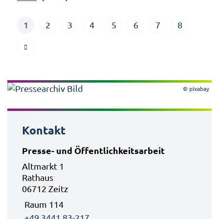
1
2
3
4
5
6
7
8
© pixabay
Kontakt
Presse- und Öffentlichkeitsarbeit
Altmarkt 1
Rathaus
06712 Zeitz
Raum 114
+49 3441 83-217