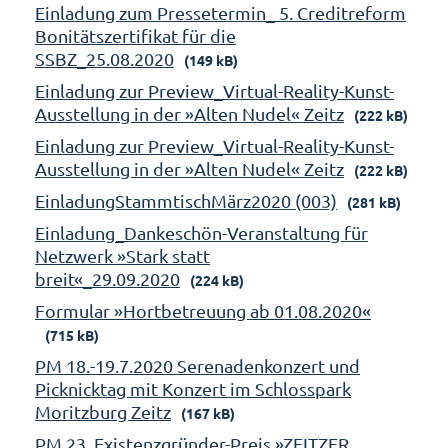
Einladung zum Pressetermin_ 5. Creditreform
Bonitätszertifikat für die
SSBZ_25.08.2020
(149 kB)
Einladung zur Preview_Virtual-Reality-Kunst-
Ausstellung in der »Alten Nudel« Zeitz
(222 kB)
Einladung zur Preview_Virtual-Reality-Kunst-
Ausstellung in der »Alten Nudel« Zeitz
(222 kB)
EinladungStammtischMärz2020 (003)
(281 kB)
Einladung_Dankeschön-Veranstaltung für
Netzwerk »Stark statt
breit«_29.09.2020
(224 kB)
Formular »Hortbetreuung ab 01.08.2020«
(715 kB)
PM 18.-19.7.2020 Serenadenkonzert und
Picknicktag mit Konzert im Schlosspark
Moritzburg Zeitz
(167 kB)
PM 23. Existenzgründer-Preis »ZEITZER