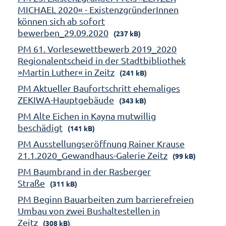
MICHAEL 2020« - ExistenzgründerInnen
können sich ab sofort
bewerben_29.09.2020
(237 kB)
PM 61. Vorlesewettbewerb 2019_2020
Regionalentscheid in der Stadtbibliothek
»Martin Luther« in Zeitz
(241 kB)
PM Aktueller Baufortschritt ehemaliges
ZEKIWA-Hauptgebäude
(343 kB)
PM Alte Eichen in Kayna mutwillig
beschädigt
(141 kB)
PM Ausstellungseröffnung Rainer Krause
21.1.2020_Gewandhaus-Galerie Zeitz
(99 kB)
PM Baumbrand in der Rasberger
Straße
(311 kB)
PM Beginn Bauarbeiten zum barrierefreien
Umbau von zwei Bushaltestellen in
Zeitz
(308 kB)