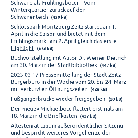
Schwäne als Frühlingsboten - Vom
Winterquartier zurück auf den
Schwanenteich
(430 kB)
Schlosspark Moritzburg Zeitz startet am 1.
April in die Saison und bietet mit dem
Frühlingsmarkt am 2. April gleich das erste
Highlight
(573 kB)
Buchvorstellung mit Autor Dr. Werner Dietrich
am 30. März in der Stadtbibliothek
(447 kB)
2023-03-17 Pressemitteilung der Stadt Zeitz -
Bürgerbüro in der Woche vom 20. bis 24. März
mit verkürzten Öffnungszeiten
(426 kB)
Fußgängerbrücke wieder freigegeben
(20 kB)
Der »neue« Michaelbote flattert erstmals am
18. März in die Briefkästen
(437 kB)
Ältestenrat tagt in außerordentlicher Sitzung
und bespricht weiteres Vorgehen zu den