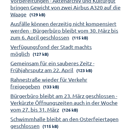
Vorbereitungen - Aktenarchiv und Kulturgut
bringen Gewicht von zwei Airbus A320 auf die
Waage
(129 kB)
Ausfälle können derzeitig nicht kompensiert
werden - Bürgerbüro bleibt vom 30. März bis
zum 6. April geschlossen
(115 kB)
Verfügungsfond der Stadt machts
möglich
(127 kB)
Gemeinsam für ein sauberes Zeitz -
Frühjahrsputz am 22. April
(123 kB)
Rahnestraße wieder für Verkehr
freigegeben
(133 kB)
Bürgerbüro bleibt am 23. März geschlossen -
Verkürzte Öffnungszeiten auch in der Woche
vom 27. bis 31. März
(126 kB)
Schwimmhalle bleibt an den Osterfeiertagen
geschlossen
(115 kB)