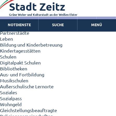
Stadt Zeitz
Zeitz - Die Kleinstadt
Willkommen in Zeitz!
Interview mit Oberbürgermeister Christian Thieme
Grüne Wohn- und Kulturstadt an der Weißen Elster
Zeitz - Stadt der Zukunft
NOTDIENSTE
SUCHE
MENÜ
Ortschaften
Partnerstädte
Leben
Bildung und Kinderbetreuung
Kindertagesstätten
Schulen
Digitalpakt Schulen
Bibliotheken
Aus- und Fortbildung
Musikschulen
Außerschulische Lernorte
Soziales
Sozialpass
Wohngeld
Gleichstellungsbeauftragte