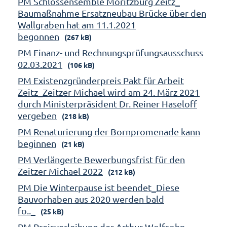
PM Schlossensemble Moritzburg Zeitz_
Baumaßnahme Ersatzneubau Brücke über den
Wallgraben hat am 11.1.2021
begonnen
(267 kB)
PM Finanz- und Rechnungsprüfungsausschuss
02.03.2021
(106 kB)
PM Existenzgründerpreis Pakt für Arbeit
Zeitz_Zeitzer Michael wird am 24. März 2021
durch Ministerpräsident Dr. Reiner Haseloff
vergeben
(218 kB)
PM Renaturierung der Bornpromenade kann
beginnen
(21 kB)
PM Verlängerte Bewerbungsfrist für den
Zeitzer Michael 2022
(212 kB)
PM Die Winterpause ist beendet_Diese
Bauvorhaben aus 2020 werden bald
fo.._
(25 kB)
PM Preisverleihung der Arthur-Wolfsohn-