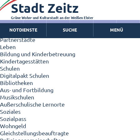
Stadt Zeitz
Zeitz - Die Kleinstadt
Willkommen in Zeitz!
Interview mit Oberbürgermeister Christian Thieme
Grüne Wohn- und Kulturstadt an der Weißen Elster
Zeitz - Stadt der Zukunft
NOTDIENSTE
SUCHE
MENÜ
Ortschaften
Partnerstädte
Leben
Bildung und Kinderbetreuung
Kindertagesstätten
Schulen
Digitalpakt Schulen
Bibliotheken
Aus- und Fortbildung
Musikschulen
Außerschulische Lernorte
Soziales
Sozialpass
Wohngeld
Gleichstellungsbeauftragte