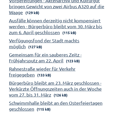
Vorbereitungen - Aktenarchiv und Kulturgut
bringen Gewicht von zwei Airbus A320 auf die
Waage
(129 kB)
Ausfälle können derzeitig nicht kompensiert
werden - Bürgerbüro bleibt vom 30. März bis
zum 6. April geschlossen
(115 kB)
Verfügungsfond der Stadt machts
möglich
(127 kB)
Gemeinsam für ein sauberes Zeitz -
Frühjahrsputz am 22. April
(123 kB)
Rahnestraße wieder für Verkehr
freigegeben
(133 kB)
Bürgerbüro bleibt am 23. März geschlossen -
Verkürzte Öffnungszeiten auch in der Woche
vom 27. bis 31. März
(126 kB)
Schwimmhalle bleibt an den Osterfeiertagen
geschlossen
(115 kB)