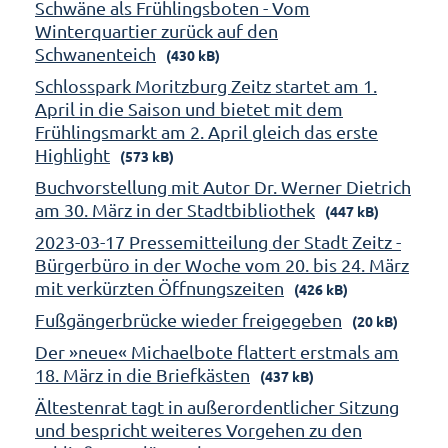
Schwäne als Frühlingsboten - Vom
Winterquartier zurück auf den
Schwanenteich
(430 kB)
Schlosspark Moritzburg Zeitz startet am 1.
April in die Saison und bietet mit dem
Frühlingsmarkt am 2. April gleich das erste
Highlight
(573 kB)
Buchvorstellung mit Autor Dr. Werner Dietrich
am 30. März in der Stadtbibliothek
(447 kB)
2023-03-17 Pressemitteilung der Stadt Zeitz -
Bürgerbüro in der Woche vom 20. bis 24. März
mit verkürzten Öffnungszeiten
(426 kB)
Fußgängerbrücke wieder freigegeben
(20 kB)
Der »neue« Michaelbote flattert erstmals am
18. März in die Briefkästen
(437 kB)
Ältestenrat tagt in außerordentlicher Sitzung
und bespricht weiteres Vorgehen zu den