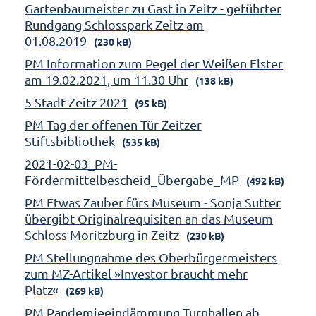
Gartenbaumeister zu Gast in Zeitz - geführter
Rundgang Schlosspark Zeitz am
01.08.2019
(230 kB)
PM Information zum Pegel der Weißen Elster
am 19.02.2021, um 11.30 Uhr
(138 kB)
5 Stadt Zeitz 2021
(95 kB)
PM Tag der offenen Tür Zeitzer
Stiftsbibliothek
(535 kB)
2021-02-03_PM-
Fördermittelbescheid_Übergabe_MP
(492 kB)
PM Etwas Zauber fürs Museum - Sonja Sutter
übergibt Originalrequisiten an das Museum
Schloss Moritzburg in Zeitz
(230 kB)
PM Stellungnahme des Oberbürgermeisters
zum MZ-Artikel »Investor braucht mehr
Platz«
(269 kB)
PM Pandemieeindämmung Turnhallen ab