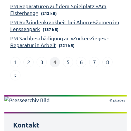
PM Reparaturen auf dem Spielplatz »Am
Elsterhang«
(212 kB)
PM Rußrindenkrankheit bei Ahorn-Bäumen im
Lenssenpark
(137 kB)
PM Sachbeschädigung an »Zucker-Ziege« -
Reparatur in Arbeit
(221 kB)
4
1
2
3
5
6
7
8
© pixabay
Kontakt