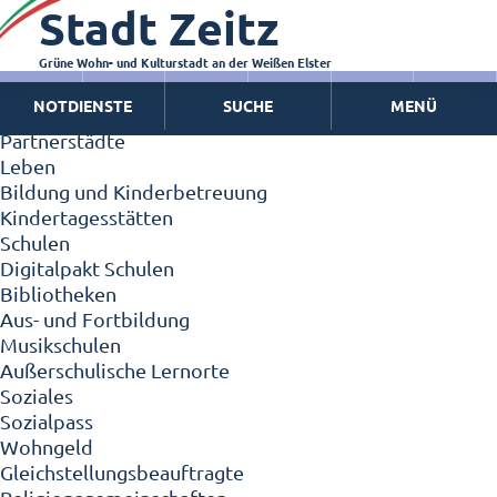
Stadt Zeitz
Zeitz - Die Kleinstadt
Willkommen in Zeitz!
Interview mit Oberbürgermeister Christian Thieme
Grüne Wohn- und Kulturstadt an der Weißen Elster
Zeitz - Stadt der Zukunft
NOTDIENSTE
SUCHE
MENÜ
Ortschaften
Partnerstädte
Leben
Bildung und Kinderbetreuung
Kindertagesstätten
Schulen
Digitalpakt Schulen
Bibliotheken
Aus- und Fortbildung
Musikschulen
Außerschulische Lernorte
Soziales
Sozialpass
Wohngeld
Gleichstellungsbeauftragte