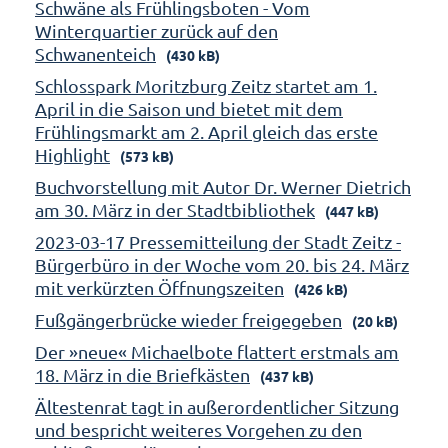
Schwäne als Frühlingsboten - Vom
Winterquartier zurück auf den
Schwanenteich
(430 kB)
Schlosspark Moritzburg Zeitz startet am 1.
April in die Saison und bietet mit dem
Frühlingsmarkt am 2. April gleich das erste
Highlight
(573 kB)
Buchvorstellung mit Autor Dr. Werner Dietrich
am 30. März in der Stadtbibliothek
(447 kB)
2023-03-17 Pressemitteilung der Stadt Zeitz -
Bürgerbüro in der Woche vom 20. bis 24. März
mit verkürzten Öffnungszeiten
(426 kB)
Fußgängerbrücke wieder freigegeben
(20 kB)
Der »neue« Michaelbote flattert erstmals am
18. März in die Briefkästen
(437 kB)
Ältestenrat tagt in außerordentlicher Sitzung
und bespricht weiteres Vorgehen zu den