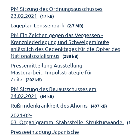
PM Sitzung des Ordnungsausschusses
23.02.2021
(17 kB)
Lageplan Lenssenpark
(2.7 MB)
PM Ein Zeichen gegen das Vergessen -
Kranzniederlegung und Schweigeminute
anlässlich des Gedenktages für die Opfer des
Nationalsozialismus
(288 kB)
Pressemitteilung Ausstellung
Masterarbeit_Impulsstrategie für
Zeitz
(202 kB)
PM Sitzung des Bauausschusses am
24.02.2021
(64 kB)
Rußrindenkrankheit des Ahorns
(497 kB)
2021-02-
03_Organigramm_Stabsstelle_Strukturwandel
(158
Presseeinladung Japanische