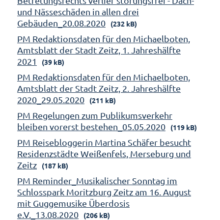
Betretungsrechts verlief störungsfrei - Dach-
und Nässeschäden in allen drei
Gebäuden_20.08.2020
(232 kB)
PM Redaktionsdaten für den Michaelboten,
Amtsblatt der Stadt Zeitz, 1. Jahreshälfte
2021
(39 kB)
PM Redaktionsdaten für den Michaelboten,
Amtsblatt der Stadt Zeitz, 2. Jahreshälfte
2020_29.05.2020
(211 kB)
PM Regelungen zum Publikumsverkehr
bleiben vorerst bestehen_05.05.2020
(119 kB)
PM Reisebloggerin Martina Schäfer besucht
Residenzstädte Weißenfels, Merseburg und
Zeitz
(187 kB)
PM Reminder_Musikalischer Sonntag im
Schlosspark Moritzburg Zeitz am 16. August
mit Guggemusike Überdosis
e.V._13.08.2020
(206 kB)