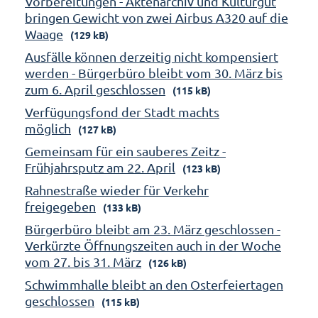
Vorbereitungen - Aktenarchiv und Kulturgut
bringen Gewicht von zwei Airbus A320 auf die
Waage
(129 kB)
Ausfälle können derzeitig nicht kompensiert
werden - Bürgerbüro bleibt vom 30. März bis
zum 6. April geschlossen
(115 kB)
Verfügungsfond der Stadt machts
möglich
(127 kB)
Gemeinsam für ein sauberes Zeitz -
Frühjahrsputz am 22. April
(123 kB)
Rahnestraße wieder für Verkehr
freigegeben
(133 kB)
Bürgerbüro bleibt am 23. März geschlossen -
Verkürzte Öffnungszeiten auch in der Woche
vom 27. bis 31. März
(126 kB)
Schwimmhalle bleibt an den Osterfeiertagen
geschlossen
(115 kB)