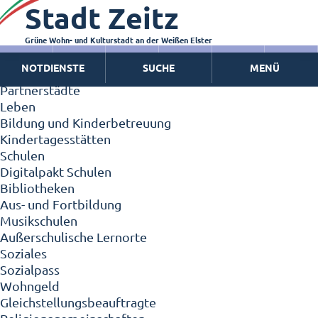
Stadt Zeitz
Zeitz - Die Kleinstadt
Willkommen in Zeitz!
Interview mit Oberbürgermeister Christian Thieme
Grüne Wohn- und Kulturstadt an der Weißen Elster
Zeitz - Stadt der Zukunft
NOTDIENSTE
SUCHE
MENÜ
Ortschaften
Partnerstädte
Leben
Bildung und Kinderbetreuung
Kindertagesstätten
Schulen
Digitalpakt Schulen
Bibliotheken
Aus- und Fortbildung
Musikschulen
Außerschulische Lernorte
Soziales
Sozialpass
Wohngeld
Gleichstellungsbeauftragte