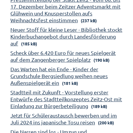
17. Dezember beim Zeitzer Adventsmarkt mit
Glühwein und Knusperstollen aufs
Weihnachtsfest einstimmen
(237 kB)
Neuer Stoff für kleine Leser - Bibliothek stockt
Kinderbuchangebot durch Landesförderung
auf
(185 kB)
Scheck über 6.420 Euro für neues Spielgerät
auf dem Zangenberger Spielplatz
(190 kB)
Das Warten hat ein Ende - Kinder der
Grundschule Bergsiedlung weihen neues
Außenspielgerät ein
(181 kB)
Stadtteil mit Zukunft - Vorstellung erster
Entwürfe des Stadtteilkonzeptes Zeitz-Ost mit
Einladung zur Bürgerbeteiligung
(189 kB)
Jetzt für Schüleraustausch bewerben und im
Juli 2024 ins japanische Tosu reisen
(200 kB)
Die Narren sind los - Umzug und