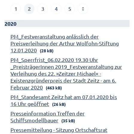
2
1
3
4
5
2020
PM_Festveranstaltung anlässlich der
Preisverleihung der Arthur Wolfohn-Stiftung
12.01.2020
(28 kB)
PM_Sperrfrist_06.02.2020 19.30 Uhr
_PreisträgerInnen 2019_Festveranstaltung zur
Verleihung des 22. »Zeitzer Michael« -
Existenzgründerpreis der Stadt Zeitz - am 6.
Februar 2020
(463 kB)
PM_Standesamt Zeitz hat am 07.01.2020 bis
16 Uhr geöffnet
(26 kB)
Presseinformation Treffen der
Schiffsmodellbauer
(35 kB)
Pressemitteilung - Sitzung Ortschaftsrat