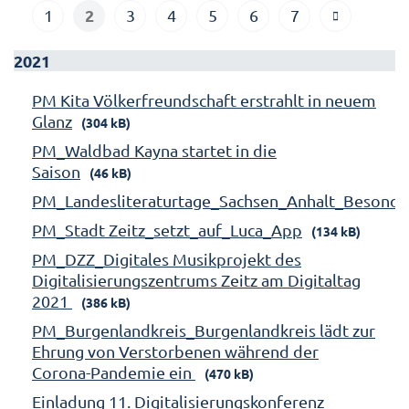
2
1
3
4
5
6
7
2021
PM Kita Völkerfreundschaft erstrahlt in neuem
Glanz
(304 kB)
PM_Waldbad Kayna startet in die
Saison
(46 kB)
PM_Landesliteraturtage_Sachsen_Anhalt_Besonde
PM_Stadt Zeitz_setzt_auf_Luca_App
(134 kB)
PM_DZZ_Digitales Musikprojekt des
Digitalisierungszentrums Zeitz am Digitaltag
2021
(386 kB)
PM_Burgenlandkreis_Burgenlandkreis lädt zur
Ehrung von Verstorbenen während der
Corona-Pandemie ein
(470 kB)
Einladung 11. Digitalisierungskonferenz