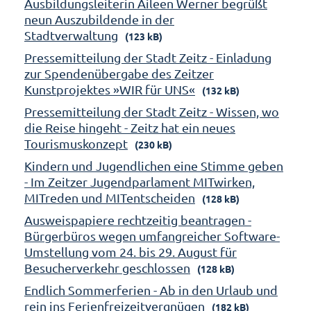
Ausbildungsleiterin Aileen Werner begrüßt
neun Auszubildende in der
Stadtverwaltung
(123 kB)
Pressemitteilung der Stadt Zeitz - Einladung
zur Spendenübergabe des Zeitzer
Kunstprojektes »WIR für UNS«
(132 kB)
Pressemitteilung der Stadt Zeitz - Wissen, wo
die Reise hingeht - Zeitz hat ein neues
Tourismuskonzept
(230 kB)
Kindern und Jugendlichen eine Stimme geben
- Im Zeitzer Jugendparlament MITwirken,
MITreden und MITentscheiden
(128 kB)
Ausweispapiere rechtzeitig beantragen -
Bürgerbüros wegen umfangreicher Software-
Umstellung vom 24. bis 29. August für
Besucherverkehr geschlossen
(128 kB)
Endlich Sommerferien - Ab in den Urlaub und
rein ins Ferienfreizeitvergnügen
(182 kB)