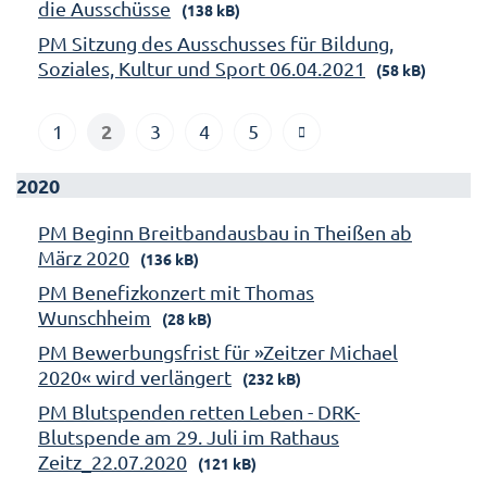
die Ausschüsse
(138 kB)
PM Sitzung des Ausschusses für Bildung,
Soziales, Kultur und Sport 06.04.2021
(58 kB)
2
1
3
4
5
2020
PM Beginn Breitbandausbau in Theißen ab
März 2020
(136 kB)
PM Benefizkonzert mit Thomas
Wunschheim
(28 kB)
PM Bewerbungsfrist für »Zeitzer Michael
2020« wird verlängert
(232 kB)
PM Blutspenden retten Leben - DRK-
Blutspende am 29. Juli im Rathaus
Zeitz_22.07.2020
(121 kB)