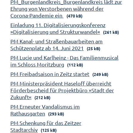
PM_Burgenlandkreis_Burgenlandkreis lädt zur
Ehrung von Verstorbenen während der
Corona-Pandemie ein
(470 kB)
Einladung 11. Digitalisierungskonferenz
»Digitalisierung und Strukturwandel«
(261 kB)
PM Kanal- und Straßenbauarbeiten am
Schützenplatz ab 14. Juni 2021
(25 kB)
PM Lucie und Karlheinz - Das Familienmusical
im Schloss Moritzburg
(112 kB)
PM Freibadsaison in Zeitz startet
(249 kB)
PM Ministerpräsident Haseloff überreicht
Förderbescheid für Projektbüro »Stadt der
Zukunft«
(212 kB)
PM Erneuter Vandalismus im
Rathausgarten
(293 kB)
PM Schenkung für das Zeitzer
Stadtarchiv
(125 kB)