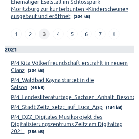
Ehemaliger Eselstall im Schlosspark
Moritzburg zur kunterbunten »Kinderscheune«
ausgebaut und eröffnet
(204 kB)
3
1
2
4
5
6
7
2021
PM Kita Völkerfreundschaft erstrahlt in neuem
Glanz
(304 kB)
PM_Waldbad Kayna startet in die
Saison
(46 kB)
PM_Landesliteraturtage_Sachsen_Anhalt_Besonde
PM_Stadt Zeitz_setzt_auf_Luca_App
(134 kB)
PM_DZZ_Digitales Musikprojekt des
Digitalisierungszentrums Zeitz am Digitaltag
2021
(386 kB)