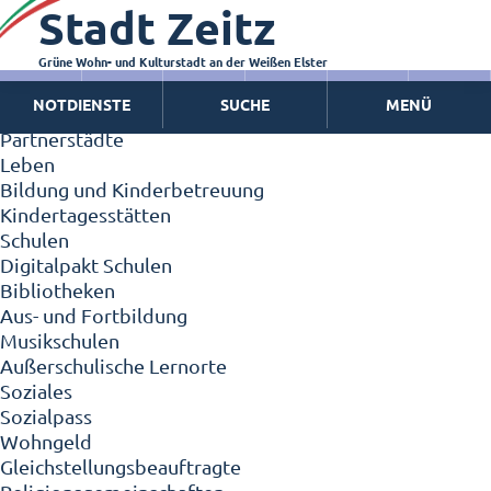
Stadt Zeitz
Zeitz - Die Kleinstadt
Willkommen in Zeitz!
Interview mit Oberbürgermeister Christian Thieme
Grüne Wohn- und Kulturstadt an der Weißen Elster
Zeitz - Stadt der Zukunft
NOTDIENSTE
SUCHE
MENÜ
Ortschaften
Partnerstädte
Leben
Bildung und Kinderbetreuung
Kindertagesstätten
Schulen
Digitalpakt Schulen
Bibliotheken
Aus- und Fortbildung
Musikschulen
Außerschulische Lernorte
Soziales
Sozialpass
Wohngeld
Gleichstellungsbeauftragte