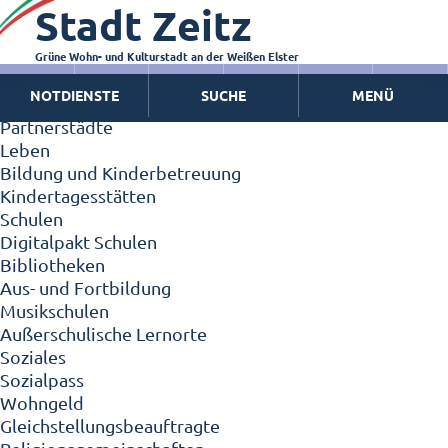
Stadt Zeitz
Zeitz - Die Kleinstadt
Willkommen in Zeitz!
Interview mit Oberbürgermeister Christian Thieme
Grüne Wohn- und Kulturstadt an der Weißen Elster
Zeitz - Stadt der Zukunft
NOTDIENSTE
SUCHE
MENÜ
Ortschaften
Partnerstädte
Leben
Bildung und Kinderbetreuung
Kindertagesstätten
Schulen
Digitalpakt Schulen
Bibliotheken
Aus- und Fortbildung
Musikschulen
Außerschulische Lernorte
Soziales
Sozialpass
Wohngeld
Gleichstellungsbeauftragte