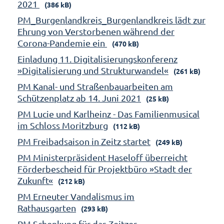
2021
(386 kB)
PM_Burgenlandkreis_Burgenlandkreis lädt zur
Ehrung von Verstorbenen während der
Corona-Pandemie ein
(470 kB)
Einladung 11. Digitalisierungskonferenz
»Digitalisierung und Strukturwandel«
(261 kB)
PM Kanal- und Straßenbauarbeiten am
Schützenplatz ab 14. Juni 2021
(25 kB)
PM Lucie und Karlheinz - Das Familienmusical
im Schloss Moritzburg
(112 kB)
PM Freibadsaison in Zeitz startet
(249 kB)
PM Ministerpräsident Haseloff überreicht
Förderbescheid für Projektbüro »Stadt der
Zukunft«
(212 kB)
PM Erneuter Vandalismus im
Rathausgarten
(293 kB)
PM Schenkung für das Zeitzer