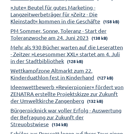
»Jute« Beutel für gutes Marketing -
Langzeitwerbeträger für »Zeitz - Die
Kleinstadt« kommen in die Geschäfte
(158 kB)
PM Sommer, Sonne, Toleranz - Start der
Toleranzwoche am 24. Juni 2023
(138 kB)
Mehr als 930 Bücher warten auf die Leseratten
- Zeitzer »Lesesommer XXL« startet am 4. Juli
in der Stadtbibliothek
(128 kB)
Wettkampfzone Altmarkt zum 22.
Kinderduathlon fest in Kinderhand
(127 kB)
Ideenwettbewerb »Revierpionier« fördert von
ZENATRA erstellte Projektskizze zur Zukunft
der Umweltkirche Zangenberg
(132 kB)
Bürgerpicknick war voller Erfolg - Auswertung
der Befragung zur Zukunft der
Streuobstwiese
(134 kB)
Schüler aus Prescott legen auf Ihrer Tour einen