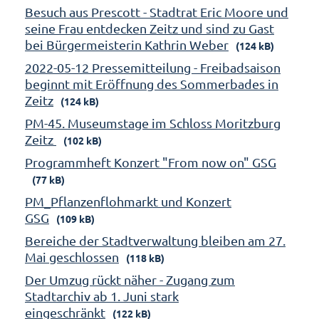
Besuch aus Prescott - Stadtrat Eric Moore und
seine Frau entdecken Zeitz und sind zu Gast
bei Bürgermeisterin Kathrin Weber
(124 kB)
2022-05-12 Pressemitteilung - Freibadsaison
beginnt mit Eröffnung des Sommerbades in
Zeitz
(124 kB)
PM-45. Museumstage im Schloss Moritzburg
Zeitz
(102 kB)
Programmheft Konzert "From now on" GSG
(77 kB)
PM_Pflanzenflohmarkt und Konzert
GSG
(109 kB)
Bereiche der Stadtverwaltung bleiben am 27.
Mai geschlossen
(118 kB)
Der Umzug rückt näher - Zugang zum
Stadtarchiv ab 1. Juni stark
eingeschränkt
(122 kB)