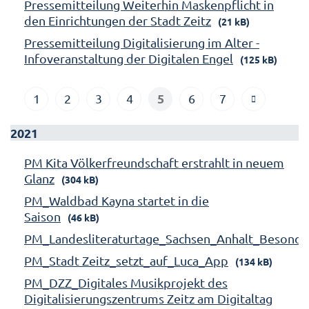
Pressemitteilung Weiterhin Maskenpflicht in
den Einrichtungen der Stadt Zeitz
(21 kB)
Pressemitteilung Digitalisierung im Alter -
Infoveranstaltung der Digitalen Engel
(125 kB)
5
1
2
3
4
6
7
2021
PM Kita Völkerfreundschaft erstrahlt in neuem
Glanz
(304 kB)
PM_Waldbad Kayna startet in die
Saison
(46 kB)
PM_Landesliteraturtage_Sachsen_Anhalt_Besonde
PM_Stadt Zeitz_setzt_auf_Luca_App
(134 kB)
PM_DZZ_Digitales Musikprojekt des
Digitalisierungszentrums Zeitz am Digitaltag