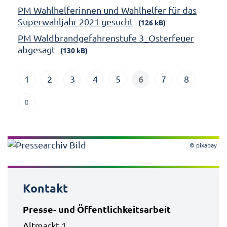
PM Wahlhelferinnen und Wahlhelfer für das
Superwahljahr 2021 gesucht
(126 kB)
PM Waldbrandgefahrenstufe 3_Osterfeuer
abgesagt
(130 kB)
6
1
2
3
4
5
7
8
© pixabay
Kontakt
Presse- und Öffentlichkeitsarbeit
Altmarkt 1