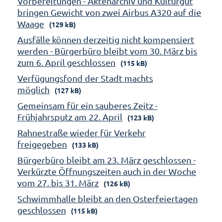
Vorbereitungen - Aktenarchiv und Kulturgut
bringen Gewicht von zwei Airbus A320 auf die
Waage
(129 kB)
Ausfälle können derzeitig nicht kompensiert
werden - Bürgerbüro bleibt vom 30. März bis
zum 6. April geschlossen
(115 kB)
Verfügungsfond der Stadt machts
möglich
(127 kB)
Gemeinsam für ein sauberes Zeitz -
Frühjahrsputz am 22. April
(123 kB)
Rahnestraße wieder für Verkehr
freigegeben
(133 kB)
Bürgerbüro bleibt am 23. März geschlossen -
Verkürzte Öffnungszeiten auch in der Woche
vom 27. bis 31. März
(126 kB)
Schwimmhalle bleibt an den Osterfeiertagen
geschlossen
(115 kB)