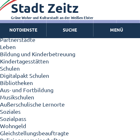
Stadt Zeitz
Zeitz - Die Kleinstadt
Willkommen in Zeitz!
Interview mit Oberbürgermeister Christian Thieme
Grüne Wohn- und Kulturstadt an der Weißen Elster
Zeitz - Stadt der Zukunft
NOTDIENSTE
SUCHE
MENÜ
Ortschaften
Partnerstädte
Leben
Bildung und Kinderbetreuung
Kindertagesstätten
Schulen
Digitalpakt Schulen
Bibliotheken
Aus- und Fortbildung
Musikschulen
Außerschulische Lernorte
Soziales
Sozialpass
Wohngeld
Gleichstellungsbeauftragte