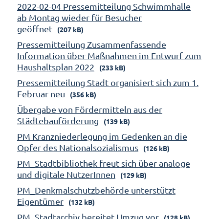
2022-02-04 Pressemitteilung Schwimmhalle
ab Montag wieder für Besucher
geöffnet
(207 kB)
Pressemitteilung Zusammenfassende
Information über Maßnahmen im Entwurf zum
Haushaltsplan 2022
(233 kB)
Pressemitteilung Stadt organisiert sich zum 1.
Februar neu
(356 kB)
Übergabe von Fördermitteln aus der
Städtebauförderung
(139 kB)
PM Kranzniederlegung im Gedenken an die
Opfer des Nationalsozialismus
(126 kB)
PM_Stadtbibliothek freut sich über analoge
und digitale NutzerInnen
(129 kB)
PM_Denkmalschutzbehörde unterstützt
Eigentümer
(132 kB)
PM_Stadtarchiv bereitet Umzug vor
(128 kB)