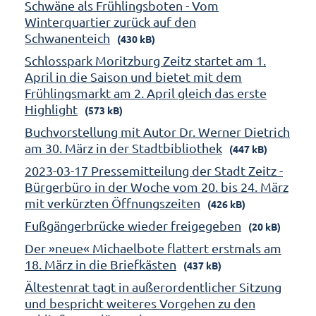
Schwäne als Frühlingsboten - Vom
Winterquartier zurück auf den
Schwanenteich
(430 kB)
Schlosspark Moritzburg Zeitz startet am 1.
April in die Saison und bietet mit dem
Frühlingsmarkt am 2. April gleich das erste
Highlight
(573 kB)
Buchvorstellung mit Autor Dr. Werner Dietrich
am 30. März in der Stadtbibliothek
(447 kB)
2023-03-17 Pressemitteilung der Stadt Zeitz -
Bürgerbüro in der Woche vom 20. bis 24. März
mit verkürzten Öffnungszeiten
(426 kB)
Fußgängerbrücke wieder freigegeben
(20 kB)
Der »neue« Michaelbote flattert erstmals am
18. März in die Briefkästen
(437 kB)
Ältestenrat tagt in außerordentlicher Sitzung
und bespricht weiteres Vorgehen zu den