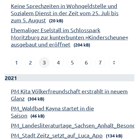
Keine Sprechzeiten in Wohngeldstelle und
Sozialem Dienst in der Zeit vom 25. Juli bis
zum 5. August
(20 kB)
Ehemaliger Eselstall im Schlosspark
Moritzburg zur kunterbunten »Kinderscheune«
ausgebaut und eröffnet
(204 kB)
3
1
2
4
5
6
7
2021
PM Kita Völkerfreundschaft erstrahlt in neuem
Glanz
(304 kB)
PM_Waldbad Kayna startet in die
Saison
(46 kB)
PM_Landesliteraturtage_Sachsen_Anhalt_Besonde
PM_Stadt Zeitz_setzt_auf_Luca_App
(134 kB)