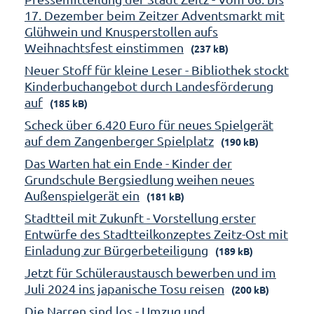
17. Dezember beim Zeitzer Adventsmarkt mit
Glühwein und Knusperstollen aufs
Weihnachtsfest einstimmen
(237 kB)
Neuer Stoff für kleine Leser - Bibliothek stockt
Kinderbuchangebot durch Landesförderung
auf
(185 kB)
Scheck über 6.420 Euro für neues Spielgerät
auf dem Zangenberger Spielplatz
(190 kB)
Das Warten hat ein Ende - Kinder der
Grundschule Bergsiedlung weihen neues
Außenspielgerät ein
(181 kB)
Stadtteil mit Zukunft - Vorstellung erster
Entwürfe des Stadtteilkonzeptes Zeitz-Ost mit
Einladung zur Bürgerbeteiligung
(189 kB)
Jetzt für Schüleraustausch bewerben und im
Juli 2024 ins japanische Tosu reisen
(200 kB)
Die Narren sind los - Umzug und