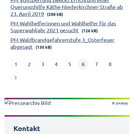
Querungshilfe Käthe-Niederkirchner-Straße ab
23. April 2019
(208 kB)
PM Wahlhelferinnen und Wahlhelfer für das
Superwahljahr 2021 gesucht
(126 kB)
PM Waldbrandgefahrenstufe 3_Osterfeuer
abgesagt
(130 kB)
6
1
2
3
4
5
7
8
© pixabay
Kontakt