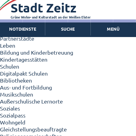
Stadt Zeitz
Zeitz - Die Kleinstadt
Willkommen in Zeitz!
Interview mit Oberbürgermeister Christian Thieme
Grüne Wohn- und Kulturstadt an der Weißen Elster
Zeitz - Stadt der Zukunft
NOTDIENSTE
SUCHE
MENÜ
Ortschaften
Partnerstädte
Leben
Bildung und Kinderbetreuung
Kindertagesstätten
Schulen
Digitalpakt Schulen
Bibliotheken
Aus- und Fortbildung
Musikschulen
Außerschulische Lernorte
Soziales
Sozialpass
Wohngeld
Gleichstellungsbeauftragte