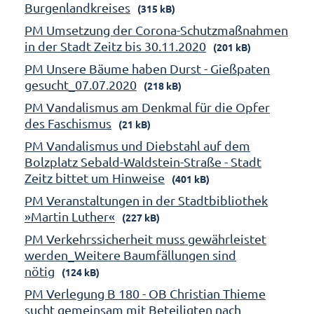
Burgenlandkreises
(315 kB)
PM Umsetzung der Corona-Schutzmaßnahmen
in der Stadt Zeitz bis 30.11.2020
(201 kB)
PM Unsere Bäume haben Durst - Gießpaten
gesucht_07.07.2020
(218 kB)
PM Vandalismus am Denkmal für die Opfer
des Faschismus
(21 kB)
PM Vandalismus und Diebstahl auf dem
Bolzplatz Sebald-Waldstein-Straße - Stadt
Zeitz bittet um Hinweise
(401 kB)
PM Veranstaltungen in der Stadtbibliothek
»Martin Luther«
(227 kB)
PM Verkehrssicherheit muss gewährleistet
werden_Weitere Baumfällungen sind
nötig
(124 kB)
PM Verlegung B 180 - OB Christian Thieme
sucht gemeinsam mit Beteiligten nach