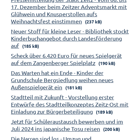
17. Dezember beim Zeitzer Adventsmarkt mit
Glühwein und Knusperstollen aufs
Weihnachtsfest einstimmen
(237 kB)
Neuer Stoff für kleine Leser - Bibliothek stockt
Kinderbuchangebot durch Landesförderung
auf
(185 kB)
Scheck über 6.420 Euro für neues Spielgerät
auf dem Zangenberger Spielplatz
(190 kB)
Das Warten hat ein Ende - Kinder der
Grundschule Bergsiedlung weihen neues
Außenspielgerät ein
(181 kB)
Stadtteil mit Zukunft - Vorstellung erster
Entwürfe des Stadtteilkonzeptes Zeitz-Ost mit
Einladung zur Bürgerbeteiligung
(189 kB)
Jetzt für Schüleraustausch bewerben und im
Juli 2024 ins japanische Tosu reisen
(200 kB)
Die Narren sind los - Umzug und