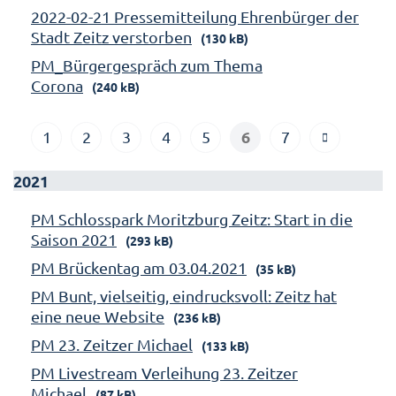
2022-02-21 Pressemitteilung Ehrenbürger der
Stadt Zeitz verstorben
(130 kB)
PM_Bürgergespräch zum Thema
Corona
(240 kB)
6
1
2
3
4
5
7
2021
PM Schlosspark Moritzburg Zeitz: Start in die
Saison 2021
(293 kB)
PM Brückentag am 03.04.2021
(35 kB)
PM Bunt, vielseitig, eindrucksvoll: Zeitz hat
eine neue Website
(236 kB)
PM 23. Zeitzer Michael
(133 kB)
PM Livestream Verleihung 23. Zeitzer
Michael
(87 kB)