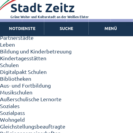
Stadt Zeitz
Zeitz - Die Kleinstadt
Willkommen in Zeitz!
Interview mit Oberbürgermeister Christian Thieme
Grüne Wohn- und Kulturstadt an der Weißen Elster
Zeitz - Stadt der Zukunft
NOTDIENSTE
SUCHE
MENÜ
Ortschaften
Partnerstädte
Leben
Bildung und Kinderbetreuung
Kindertagesstätten
Schulen
Digitalpakt Schulen
Bibliotheken
Aus- und Fortbildung
Musikschulen
Außerschulische Lernorte
Soziales
Sozialpass
Wohngeld
Gleichstellungsbeauftragte