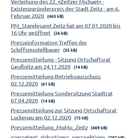
Verleihung des 22. »Zeitzer Michael« -
Existenzgründerpreis der Stadt Zeitz - am 6.
Februar 2020
(463 kB)
PM_Standesamt Zeitz hat am 07.01.2020 bis
16 Uhr geöffnet
(26 kB)
Presseinformation Treffen der
Schiffsmodellbauer
(35 kB)
Pressemitteilung - Sitzung Ortschaftsrat
Geußnitz am 24.11.2020
(14 kB)
Pressemitteilung Betriebsausschuss
02.12.2020
(61 kB)
Pressemitteilung Sondersitzung Stadtrat
07.04.2020
(14 kB)
Pressemitteilung zur Sitzung Ortschaftsrat
Luckenau am 02.12.2020
(13 kB)
Pressemitteilung_MuMo_Zeitz
(469 kB)
pressetext_zirkustigers_perspektiven
(282 kB)