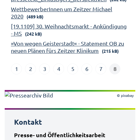
WettbewerberInnen um Zeitzer Michael
2020
(489 kB)
[19.1109] 30. Weihnachtsmarkt - Ankündigung
- MS
(242 kB)
»Von wegen Geisterstadt« - Statement OB zu
neuen Plänen fürs Zeitzer Klinikum
(215 kB)
8
1
2
3
4
5
6
7
© pixabay
Kontakt
Presse- und Öffentlichkeitsarbeit