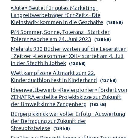
»Jute« Beutel für gutes Marketing -
Langzeitwerbeträger für »Zeitz - Die
Kleinstadt« kommen in die Geschäfte
(158 kB)
PM Sommer, Sonne, Toleranz - Start der
Toleranzwoche am 24. Juni 2023
(138 kB)
Mehr als 930 Bücher warten auf die Leseratten
- Zeitzer »Lesesommer XXL« startet am 4. Juli
in der Stadtbibliothek
(128 kB)
Wettkampfzone Altmarkt zum 22.
Kinderduathlon fest in Kinderhand
(127 kB)
Ideenwettbewerb »Revierpionier« fördert von
ZENATRA erstellte Projektskizze zur Zukunft
der Umweltkirche Zangenberg
(132 kB)
Bürgerpicknick war voller Erfolg - Auswertung
der Befragung zur Zukunft der
Streuobstwiese
(134 kB)
Schüler aus Prescott legen auf Ihrer Tour einen