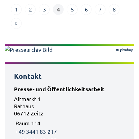
4
1
2
3
5
6
7
8
© pixabay
Kontakt
Presse- und Öffentlichkeitsarbeit
Altmarkt 1
Rathaus
06712 Zeitz
Raum 114
+49 3441 83-217