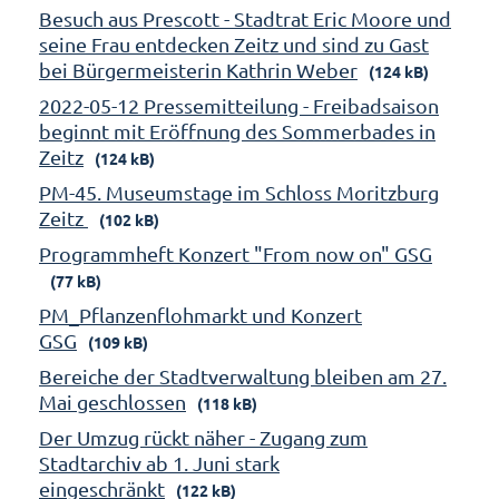
Besuch aus Prescott - Stadtrat Eric Moore und
seine Frau entdecken Zeitz und sind zu Gast
bei Bürgermeisterin Kathrin Weber
(124 kB)
2022-05-12 Pressemitteilung - Freibadsaison
beginnt mit Eröffnung des Sommerbades in
Zeitz
(124 kB)
PM-45. Museumstage im Schloss Moritzburg
Zeitz
(102 kB)
Programmheft Konzert "From now on" GSG
(77 kB)
PM_Pflanzenflohmarkt und Konzert
GSG
(109 kB)
Bereiche der Stadtverwaltung bleiben am 27.
Mai geschlossen
(118 kB)
Der Umzug rückt näher - Zugang zum
Stadtarchiv ab 1. Juni stark
eingeschränkt
(122 kB)