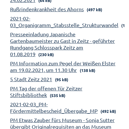
(64 kB)
Rußrindenkrankheit des Ahorns
(497 kB)
2021-02-
03_Organigramm_Stabsstelle_Strukturwandel
(158
Presseeinladung Japanische
Gartenbaumeister zu Gast in Zeitz - geführter
Rundgang Schlosspark Zeitz am
01.08.2019
(230 kB)
PM Information zum Pegel der Weißen Elster
am 19.02.2021, um 11.30 Uhr
(138 kB)
5 Stadt Zeitz 2021
(95 kB)
PM Tag der offenen Tür Zeitzer
Stiftsbibliothek
(535 kB)
2021-02-03_PM-
Fördermittelbescheid_Übergabe_MP
(492 kB)
PM Etwas Zauber fürs Museum - Sonja Sutter
übergibt Originalrequisiten an das Museum