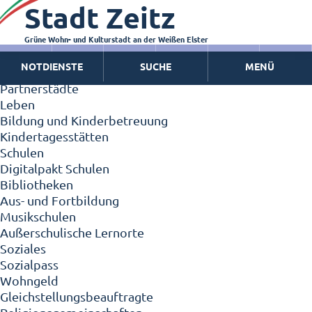
Stadt Zeitz
Zeitz - Die Kleinstadt
Willkommen in Zeitz!
Interview mit Oberbürgermeister Christian Thieme
Grüne Wohn- und Kulturstadt an der Weißen Elster
Zeitz - Stadt der Zukunft
NOTDIENSTE
SUCHE
MENÜ
Ortschaften
Partnerstädte
Leben
Bildung und Kinderbetreuung
Kindertagesstätten
Schulen
Digitalpakt Schulen
Bibliotheken
Aus- und Fortbildung
Musikschulen
Außerschulische Lernorte
Soziales
Sozialpass
Wohngeld
Gleichstellungsbeauftragte